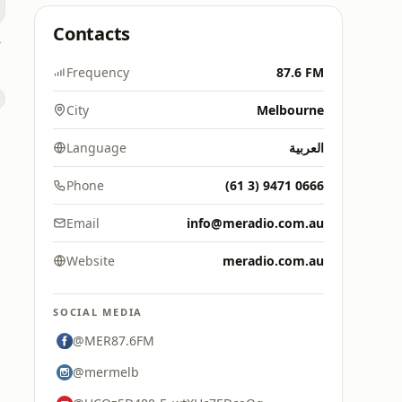
Contacts
5.1
Frequency
87.6 FM
City
Melbourne
Language
العربية
Phone
(61 3) 9471 0666
Email
info@meradio.com.au
Website
meradio.com.au
SOCIAL MEDIA
@MER87.6FM
@mermelb