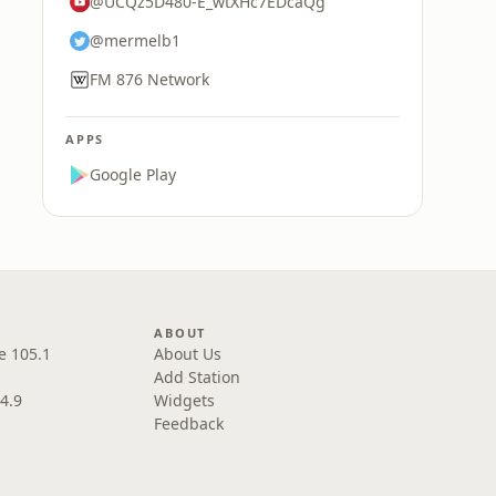
@UCQz5D480-E_wtXHc7EDcaQg
@mermelb1
FM 876 Network
APPS
Google Play
ABOUT
e 105.1
About Us
Add Station
4.9
Widgets
Feedback