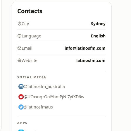
Contacts
City
Sydney
Language
English
Email
info@latinosfm.com
Website
latinosfm.com
SOCIAL MEDIA
@latinosfm_australia
@UCxxnqrOolYhmPjNi7ytXD6w
@latinosfmaus
APPS