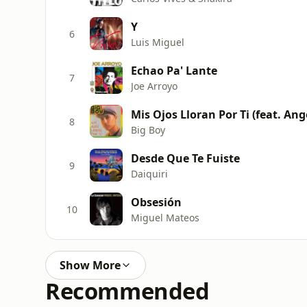
Y
6
Luis Miguel
Echao Pa' Lante
7
Joe Arroyo
Mis Ojos Lloran Por Ti (feat. Ang
8
Big Boy
Desde Que Te Fuiste
9
Daiquiri
Obsesión
10
Miguel Mateos
Show More
Recommended