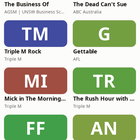
The Business Of
The Dead Can't Sue
AGSM | UNSW Business School
ABC Australia
TM
G
Triple M Rock
Gettable
Triple M
AFL
MI
TR
Mick in The Morning with Roo, Titus and Rosie
The Rush Hour with JB & Billy
Triple M
Triple M
FF
AN