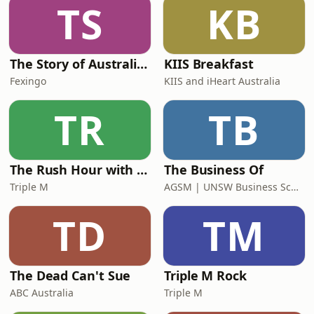
TS
KB
The Story of Australia: Indigenous Worlds and Colonial Expansion — Fexingo History
KIIS Breakfast
Fexingo
KIIS and iHeart Australia
TR
TB
The Rush Hour with Dobbo & Elliott
The Business Of
Triple M
AGSM | UNSW Business School
TD
TM
The Dead Can't Sue
Triple M Rock
ABC Australia
Triple M