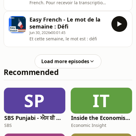
French. Pour recevoir la transcription
de ce podcast, abonnez-vous à notre
newsletter.
Easy French - Le mot de la
semaine : Défi
Jun 30, 2026
00:01:45
Et cette semaine, le mot est : défi
Load more episodes
Recommended
SP
IT
SBS Punjabi - ਐਸ ਬੀ ਐਸ ਪੰਜਾਬੀ
Inside the Economist’s Mind
SBS
Economic Insight