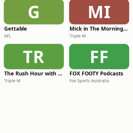
G
MI
Gettable
Mick in The Morning with Roo, Titus and Rosie
AFL
Triple M
TR
FF
The Rush Hour with JB & Billy
FOX FOOTY Podcasts
Triple M
Fox Sports Australia