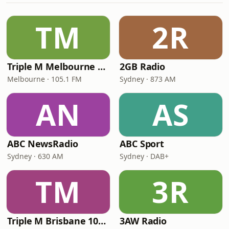
TM
2R
Triple M Melbourne 105.1
2GB Radio
Melbourne · 105.1 FM
Sydney · 873 AM
AN
AS
ABC NewsRadio
ABC Sport
Sydney · 630 AM
Sydney · DAB+
TM
3R
Triple M Brisbane 104.5
3AW Radio