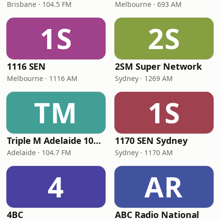
Brisbane · 104.5 FM
Melbourne · 693 AM
1S
2S
1116 SEN
2SM Super Network
Melbourne · 1116 AM
Sydney · 1269 AM
TM
1S
Triple M Adelaide 104.7
1170 SEN Sydney
Adelaide · 104.7 FM
Sydney · 1170 AM
4
AR
4BC
ABC Radio National