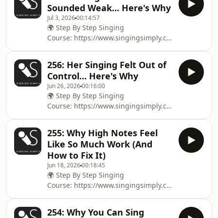
Sounded Weak... Here's Why
Jul 3, 2026
00:14:57
🌍 Step By Step Singing
Course: ⁠⁠⁠⁠⁠⁠⁠⁠⁠⁠⁠⁠⁠⁠⁠⁠⁠⁠⁠⁠⁠⁠⁠⁠⁠⁠⁠⁠⁠⁠⁠⁠⁠⁠⁠⁠⁠⁠⁠⁠⁠⁠⁠⁠⁠⁠⁠⁠⁠⁠⁠⁠⁠⁠⁠⁠⁠⁠⁠⁠⁠⁠⁠⁠⁠⁠⁠⁠⁠⁠⁠⁠⁠⁠⁠⁠⁠⁠⁠⁠⁠⁠⁠⁠⁠⁠⁠⁠⁠⁠⁠⁠⁠⁠⁠⁠⁠⁠⁠⁠⁠⁠⁠⁠⁠⁠⁠⁠⁠⁠⁠⁠⁠⁠⁠⁠⁠⁠⁠⁠⁠⁠⁠⁠⁠⁠⁠⁠⁠⁠⁠⁠⁠⁠https://www.singingsimply.com
fundamentals⁠⁠⁠⁠⁠⁠⁠⁠⁠⁠⁠⁠⁠⁠⁠⁠⁠⁠⁠⁠⁠⁠⁠⁠⁠⁠⁠⁠⁠⁠⁠⁠⁠⁠⁠⁠⁠⁠⁠⁠⁠⁠⁠⁠⁠⁠⁠⁠⁠⁠⁠⁠⁠⁠⁠⁠⁠⁠⁠⁠⁠⁠⁠⁠⁠⁠⁠⁠⁠⁠⁠⁠⁠⁠⁠⁠⁠⁠⁠⁠⁠⁠⁠⁠⁠⁠⁠⁠⁠⁠⁠⁠⁠⁠⁠⁠⁠⁠⁠⁠⁠⁠⁠⁠⁠⁠⁠⁠⁠⁠⁠⁠⁠⁠⁠⁠⁠⁠⁠⁠⁠⁠⁠⁠⁠⁠⁠⁠⁠⁠⁠⁠⁠⁠ 🌍 For Voice Lessons: ⁠⁠⁠⁠⁠⁠⁠⁠⁠⁠⁠⁠⁠⁠⁠⁠⁠⁠⁠⁠⁠
256: Her Singing Felt Out of
Control... Here's Why
Jun 26, 2026
00:16:00
🌍 Step By Step Singing
Course: ⁠⁠⁠⁠⁠⁠⁠⁠⁠⁠⁠⁠⁠⁠⁠⁠⁠⁠⁠⁠⁠⁠⁠⁠⁠⁠⁠⁠⁠⁠⁠⁠⁠⁠⁠⁠⁠⁠⁠⁠⁠⁠⁠⁠⁠⁠⁠⁠⁠⁠⁠⁠⁠⁠⁠⁠⁠⁠⁠⁠⁠⁠⁠⁠⁠⁠⁠⁠⁠⁠⁠⁠⁠⁠⁠⁠⁠⁠⁠⁠⁠⁠⁠⁠⁠⁠⁠⁠⁠⁠⁠⁠⁠⁠⁠⁠⁠⁠⁠⁠⁠⁠⁠⁠⁠⁠⁠⁠⁠⁠⁠⁠⁠⁠⁠⁠⁠⁠⁠⁠⁠⁠⁠⁠⁠⁠⁠⁠⁠⁠⁠⁠⁠https://www.singingsimply.com
fundamentals⁠⁠⁠⁠⁠⁠⁠⁠⁠⁠⁠⁠⁠⁠⁠⁠⁠⁠⁠⁠⁠⁠⁠⁠⁠⁠⁠⁠⁠⁠⁠⁠⁠⁠⁠⁠⁠⁠⁠⁠⁠⁠⁠⁠⁠⁠⁠⁠⁠⁠⁠⁠⁠⁠⁠⁠⁠⁠⁠⁠⁠⁠⁠⁠⁠⁠⁠⁠⁠⁠⁠⁠⁠⁠⁠⁠⁠⁠⁠⁠⁠⁠⁠⁠⁠⁠⁠⁠⁠⁠⁠⁠⁠⁠⁠⁠⁠⁠⁠⁠⁠⁠⁠⁠⁠⁠⁠⁠⁠⁠⁠⁠⁠⁠⁠⁠⁠⁠⁠⁠⁠⁠⁠⁠⁠⁠⁠⁠⁠⁠⁠⁠⁠ 🌍 For Voice Lessons: ⁠⁠⁠⁠⁠⁠⁠⁠⁠⁠⁠⁠⁠⁠⁠⁠⁠⁠⁠⁠⁠⁠⁠
255: Why High Notes Feel
Like So Much Work (And
How to Fix It)
Jun 18, 2026
00:18:45
🌍 Step By Step Singing
Course: ⁠⁠⁠⁠⁠⁠⁠⁠⁠⁠⁠⁠⁠⁠⁠⁠⁠⁠⁠⁠⁠⁠⁠⁠⁠⁠⁠⁠⁠⁠⁠⁠⁠⁠⁠⁠⁠⁠⁠⁠⁠⁠⁠⁠⁠⁠⁠⁠⁠⁠⁠⁠⁠⁠⁠⁠⁠⁠⁠⁠⁠⁠⁠⁠⁠⁠⁠⁠⁠⁠⁠⁠⁠⁠⁠⁠⁠⁠⁠⁠⁠⁠⁠⁠⁠⁠⁠⁠⁠⁠⁠⁠⁠⁠⁠⁠⁠⁠⁠⁠⁠⁠⁠⁠⁠⁠⁠⁠⁠⁠⁠⁠⁠⁠⁠⁠⁠⁠⁠⁠⁠⁠⁠⁠⁠⁠⁠⁠⁠⁠⁠⁠https://www.singingsimply.com/
fundamentals⁠⁠⁠⁠⁠⁠⁠⁠⁠⁠⁠⁠⁠⁠⁠⁠⁠⁠⁠⁠⁠⁠⁠⁠⁠⁠⁠⁠⁠⁠⁠⁠⁠⁠⁠⁠⁠⁠⁠⁠⁠⁠⁠⁠⁠⁠⁠⁠⁠⁠⁠⁠⁠⁠⁠⁠⁠⁠⁠⁠⁠⁠⁠⁠⁠⁠⁠⁠⁠⁠⁠⁠⁠⁠⁠⁠⁠⁠⁠⁠⁠⁠⁠⁠⁠⁠⁠⁠⁠⁠⁠⁠⁠⁠⁠⁠⁠⁠⁠⁠⁠⁠⁠⁠⁠⁠⁠⁠⁠⁠⁠⁠⁠⁠⁠⁠⁠⁠⁠⁠⁠⁠⁠⁠⁠⁠⁠⁠⁠⁠⁠⁠ 🌍 For Voice Lessons: ⁠⁠⁠⁠⁠⁠⁠⁠⁠⁠⁠⁠⁠⁠⁠⁠⁠⁠⁠⁠⁠⁠⁠⁠⁠
254: Why You Can Sing