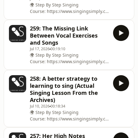
🌍 Step By Step Singing
Course: ⁠⁠⁠⁠⁠⁠⁠⁠⁠⁠⁠⁠⁠⁠⁠⁠⁠⁠⁠⁠⁠⁠⁠⁠⁠⁠⁠⁠⁠⁠⁠⁠⁠⁠⁠⁠⁠⁠⁠⁠⁠⁠⁠⁠⁠⁠⁠⁠⁠⁠⁠⁠⁠⁠⁠⁠⁠⁠⁠⁠⁠⁠⁠⁠⁠⁠⁠⁠⁠⁠⁠⁠⁠⁠⁠⁠⁠⁠⁠⁠⁠⁠⁠⁠⁠⁠⁠⁠⁠⁠⁠⁠⁠⁠⁠⁠⁠⁠⁠⁠⁠⁠⁠⁠⁠⁠⁠⁠⁠⁠https://www.singingsimply.com/c
fundamentals⁠⁠⁠⁠⁠⁠⁠⁠⁠⁠⁠⁠⁠⁠⁠⁠⁠⁠⁠⁠⁠⁠⁠⁠⁠⁠⁠⁠⁠⁠⁠⁠⁠⁠⁠⁠⁠⁠⁠⁠⁠⁠⁠⁠⁠⁠⁠⁠⁠⁠⁠⁠⁠⁠⁠⁠⁠⁠⁠⁠⁠⁠⁠⁠⁠⁠⁠⁠⁠⁠⁠⁠⁠⁠⁠⁠⁠⁠⁠⁠⁠⁠⁠⁠⁠⁠⁠⁠⁠⁠⁠⁠⁠⁠⁠⁠⁠⁠⁠⁠⁠⁠⁠⁠⁠⁠⁠⁠⁠⁠ 🌍 For Voice Lessons: ⁠⁠⁠⁠⁠⁠⁠⁠⁠⁠⁠⁠⁠⁠⁠⁠⁠⁠⁠⁠⁠⁠⁠⁠⁠⁠⁠⁠⁠⁠⁠⁠⁠⁠⁠⁠⁠⁠⁠⁠⁠⁠⁠⁠⁠⁠⁠⁠⁠⁠⁠⁠⁠⁠⁠⁠⁠⁠⁠⁠⁠⁠⁠⁠⁠⁠⁠⁠⁠
259: The Missing Link
Between Vocal Exercises
and Songs
Jul 17, 2026
00:19:10
🌍 Step By Step Singing
Course: ⁠⁠⁠⁠⁠⁠⁠⁠⁠⁠⁠⁠⁠⁠⁠⁠⁠⁠⁠⁠⁠⁠⁠⁠⁠⁠⁠⁠⁠⁠⁠⁠⁠⁠⁠⁠⁠⁠⁠⁠⁠⁠⁠⁠⁠⁠⁠⁠⁠⁠⁠⁠⁠⁠⁠⁠⁠⁠⁠⁠⁠⁠⁠⁠⁠⁠⁠⁠⁠⁠⁠⁠⁠⁠⁠⁠⁠⁠⁠⁠⁠⁠⁠⁠⁠⁠⁠⁠⁠⁠⁠⁠⁠⁠⁠⁠⁠⁠⁠⁠⁠⁠⁠⁠⁠⁠⁠⁠⁠https://www.singingsimply.com/c
fundamentals⁠⁠⁠⁠⁠⁠⁠⁠⁠⁠⁠⁠⁠⁠⁠⁠⁠⁠⁠⁠⁠⁠⁠⁠⁠⁠⁠⁠⁠⁠⁠⁠⁠⁠⁠⁠⁠⁠⁠⁠⁠⁠⁠⁠⁠⁠⁠⁠⁠⁠⁠⁠⁠⁠⁠⁠⁠⁠⁠⁠⁠⁠⁠⁠⁠⁠⁠⁠⁠⁠⁠⁠⁠⁠⁠⁠⁠⁠⁠⁠⁠⁠⁠⁠⁠⁠⁠⁠⁠⁠⁠⁠⁠⁠⁠⁠⁠⁠⁠⁠⁠⁠⁠⁠⁠⁠⁠⁠⁠ 🌍 For Voice Lessons: ⁠⁠⁠⁠⁠⁠⁠⁠⁠⁠⁠⁠⁠⁠⁠⁠⁠⁠⁠⁠⁠⁠⁠⁠⁠⁠⁠⁠⁠⁠⁠⁠⁠⁠⁠⁠⁠⁠⁠⁠⁠⁠⁠⁠⁠⁠⁠⁠⁠⁠⁠⁠⁠⁠⁠⁠⁠⁠⁠⁠⁠⁠⁠⁠⁠⁠⁠⁠⁠⁠⁠
258: A better strategy to
learning to sing (Actual
Singing Lesson From the
Archives)
Jul 10, 2026
00:18:34
🌍 Step By Step Singing
Course: ⁠⁠⁠⁠⁠⁠⁠⁠⁠⁠⁠⁠⁠⁠⁠⁠⁠⁠⁠⁠⁠⁠⁠⁠⁠⁠⁠⁠⁠⁠⁠⁠⁠⁠⁠⁠⁠⁠⁠⁠⁠⁠⁠⁠⁠⁠⁠⁠⁠⁠⁠⁠⁠⁠⁠⁠⁠⁠⁠⁠⁠⁠⁠⁠⁠⁠⁠⁠⁠⁠⁠⁠⁠⁠⁠⁠⁠⁠⁠⁠⁠⁠⁠⁠⁠⁠⁠⁠⁠⁠⁠⁠⁠⁠⁠⁠⁠⁠⁠⁠⁠⁠⁠⁠⁠⁠⁠⁠https://www.singingsimply.com/co
fundamentals⁠⁠⁠⁠⁠⁠⁠⁠⁠⁠⁠⁠⁠⁠⁠⁠⁠⁠⁠⁠⁠⁠⁠⁠⁠⁠⁠⁠⁠⁠⁠⁠⁠⁠⁠⁠⁠⁠⁠⁠⁠⁠⁠⁠⁠⁠⁠⁠⁠⁠⁠⁠⁠⁠⁠⁠⁠⁠⁠⁠⁠⁠⁠⁠⁠⁠⁠⁠⁠⁠⁠⁠⁠⁠⁠⁠⁠⁠⁠⁠⁠⁠⁠⁠⁠⁠⁠⁠⁠⁠⁠⁠⁠⁠⁠⁠⁠⁠⁠⁠⁠⁠⁠⁠⁠⁠⁠⁠ 🌍 For Voice Lessons: ⁠⁠⁠⁠⁠⁠⁠⁠⁠⁠⁠⁠⁠⁠⁠⁠⁠⁠⁠⁠⁠⁠⁠⁠⁠⁠⁠⁠⁠⁠⁠⁠⁠⁠⁠⁠⁠⁠⁠⁠⁠⁠⁠⁠⁠⁠⁠⁠⁠⁠⁠⁠⁠⁠⁠⁠⁠⁠⁠⁠⁠⁠⁠⁠⁠⁠⁠⁠⁠⁠⁠⁠⁠
257: Her High Notes