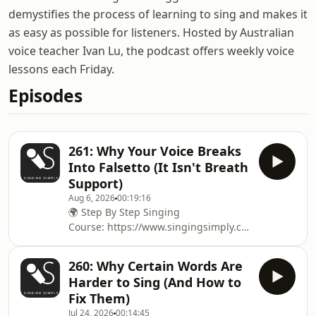
demystifies the process of learning to sing and makes it
as easy as possible for listeners. Hosted by Australian
voice teacher Ivan Lu, the podcast offers weekly voice
lessons each Friday.
Episodes
261: Why Your Voice Breaks
Into Falsetto (It Isn't Breath
Support)
Aug 6, 2026
00:19:16
🌍 Step By Step Singing
Course: ⁠⁠⁠⁠⁠⁠⁠⁠⁠⁠⁠⁠⁠⁠⁠⁠⁠⁠⁠⁠⁠⁠⁠⁠⁠⁠⁠⁠⁠⁠⁠⁠⁠⁠⁠⁠⁠⁠⁠⁠⁠⁠⁠⁠⁠⁠⁠⁠⁠⁠⁠⁠⁠⁠⁠⁠⁠⁠⁠⁠⁠⁠⁠⁠⁠⁠⁠⁠⁠⁠⁠⁠⁠⁠⁠⁠⁠⁠⁠⁠⁠⁠⁠⁠⁠⁠⁠⁠⁠⁠⁠⁠⁠⁠⁠⁠⁠⁠⁠⁠⁠⁠⁠⁠⁠⁠⁠⁠⁠⁠⁠https://www.singingsimply.com/c
fundamentals⁠⁠⁠⁠⁠⁠⁠⁠⁠⁠⁠⁠⁠⁠⁠⁠⁠⁠⁠⁠⁠⁠⁠⁠⁠⁠⁠⁠⁠⁠⁠⁠⁠⁠⁠⁠⁠⁠⁠⁠⁠⁠⁠⁠⁠⁠⁠⁠⁠⁠⁠⁠⁠⁠⁠⁠⁠⁠⁠⁠⁠⁠⁠⁠⁠⁠⁠⁠⁠⁠⁠⁠⁠⁠⁠⁠⁠⁠⁠⁠⁠⁠⁠⁠⁠⁠⁠⁠⁠⁠⁠⁠⁠⁠⁠⁠⁠⁠⁠⁠⁠⁠⁠⁠⁠⁠⁠⁠⁠⁠⁠ 🌍 For Voice Lessons: ⁠⁠⁠⁠⁠⁠⁠⁠⁠⁠⁠⁠⁠⁠⁠⁠⁠⁠⁠⁠⁠⁠⁠⁠⁠⁠⁠⁠⁠⁠⁠⁠⁠⁠⁠⁠⁠⁠⁠⁠⁠⁠⁠⁠⁠⁠⁠⁠⁠⁠⁠⁠⁠⁠⁠⁠⁠⁠⁠⁠⁠⁠⁠⁠⁠⁠⁠
260: Why Certain Words Are
Harder to Sing (And How to
Fix Them)
Jul 24, 2026
00:14:45