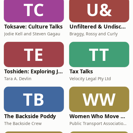
TC
U&
Toksave: Culture Talks
Unfiltered & Undiscovered
Jodie Kell and Steven Gagau
Braggy, Rossy and Curly
TE
TT
Toshiden: Exploring Japanese Urban Legends
Tax Talks
Tara A. Devlin
Velocity Legal Pty Ltd
TB
WW
The Backside Poddy
Women Who Move Nations - The Public Transport Podcast
The Backside Crew
Public Transport Association Australia New Zealand