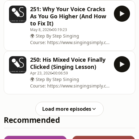
251: Why Your Voice Cracks
As You Go Higher (And How
to Fix It)
May 8, 2026
00:19:23
🌍 Step By Step Singing
Course: ⁠⁠⁠⁠⁠⁠⁠⁠⁠⁠⁠⁠⁠⁠⁠⁠⁠⁠⁠⁠⁠⁠⁠⁠⁠⁠⁠⁠⁠⁠⁠⁠⁠⁠⁠⁠⁠⁠⁠⁠⁠⁠⁠⁠⁠⁠⁠⁠⁠⁠⁠⁠⁠⁠⁠⁠⁠⁠⁠⁠⁠⁠⁠⁠⁠⁠⁠⁠⁠⁠⁠⁠⁠⁠⁠⁠⁠⁠⁠⁠⁠⁠⁠⁠⁠⁠⁠⁠⁠⁠⁠⁠⁠⁠⁠⁠⁠⁠⁠⁠⁠⁠⁠⁠⁠⁠⁠⁠⁠⁠⁠⁠⁠⁠⁠⁠⁠⁠⁠⁠⁠⁠⁠⁠⁠⁠⁠⁠https://www.singingsimply.com/
fundamentals⁠⁠⁠⁠⁠⁠⁠⁠⁠⁠⁠⁠⁠⁠⁠⁠⁠⁠⁠⁠⁠⁠⁠⁠⁠⁠⁠⁠⁠⁠⁠⁠⁠⁠⁠⁠⁠⁠⁠⁠⁠⁠⁠⁠⁠⁠⁠⁠⁠⁠⁠⁠⁠⁠⁠⁠⁠⁠⁠⁠⁠⁠⁠⁠⁠⁠⁠⁠⁠⁠⁠⁠⁠⁠⁠⁠⁠⁠⁠⁠⁠⁠⁠⁠⁠⁠⁠⁠⁠⁠⁠⁠⁠⁠⁠⁠⁠⁠⁠⁠⁠⁠⁠⁠⁠⁠⁠⁠⁠⁠⁠⁠⁠⁠⁠⁠⁠⁠⁠⁠⁠⁠⁠⁠⁠⁠⁠⁠ 🌍 For Voice Lessons: ⁠⁠⁠⁠⁠⁠⁠⁠⁠⁠⁠⁠⁠⁠⁠⁠⁠⁠⁠⁠⁠⁠⁠⁠⁠⁠⁠⁠⁠⁠⁠⁠⁠
250: His Mixed Voice Finally
Clicked (Singing Lesson)
Apr 23, 2026
00:06:59
🌍 Step By Step Singing
Course: ⁠⁠⁠⁠⁠⁠⁠⁠⁠⁠⁠⁠⁠⁠⁠⁠⁠⁠⁠⁠⁠⁠⁠⁠⁠⁠⁠⁠⁠⁠⁠⁠⁠⁠⁠⁠⁠⁠⁠⁠⁠⁠⁠⁠⁠⁠⁠⁠⁠⁠⁠⁠⁠⁠⁠⁠⁠⁠⁠⁠⁠⁠⁠⁠⁠⁠⁠⁠⁠⁠⁠⁠⁠⁠⁠⁠⁠⁠⁠⁠⁠⁠⁠⁠⁠⁠⁠⁠⁠⁠⁠⁠⁠⁠⁠⁠⁠⁠⁠⁠⁠⁠⁠⁠⁠⁠⁠⁠⁠⁠⁠⁠⁠⁠⁠⁠⁠⁠⁠⁠⁠⁠⁠⁠⁠⁠⁠https://www.singingsimply.com/
fundamentals⁠⁠⁠⁠⁠⁠⁠⁠⁠⁠⁠⁠⁠⁠⁠⁠⁠⁠⁠⁠⁠⁠⁠⁠⁠⁠⁠⁠⁠⁠⁠⁠⁠⁠⁠⁠⁠⁠⁠⁠⁠⁠⁠⁠⁠⁠⁠⁠⁠⁠⁠⁠⁠⁠⁠⁠⁠⁠⁠⁠⁠⁠⁠⁠⁠⁠⁠⁠⁠⁠⁠⁠⁠⁠⁠⁠⁠⁠⁠⁠⁠⁠⁠⁠⁠⁠⁠⁠⁠⁠⁠⁠⁠⁠⁠⁠⁠⁠⁠⁠⁠⁠⁠⁠⁠⁠⁠⁠⁠⁠⁠⁠⁠⁠⁠⁠⁠⁠⁠⁠⁠⁠⁠⁠⁠⁠⁠ 🌍 For Voice Lessons: ⁠⁠⁠⁠⁠⁠⁠⁠⁠⁠⁠⁠⁠⁠⁠⁠⁠⁠⁠⁠⁠⁠⁠⁠⁠⁠⁠⁠⁠⁠⁠⁠⁠⁠⁠
Load more episodes
Recommended