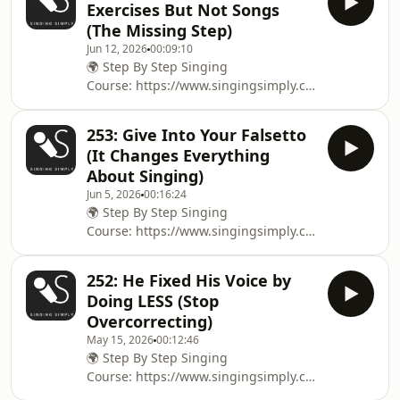
Exercises But Not Songs
(The Missing Step)
Jun 12, 2026
00:09:10
🌍 Step By Step Singing
Course: ⁠⁠⁠⁠⁠⁠⁠⁠⁠⁠⁠⁠⁠⁠⁠⁠⁠⁠⁠⁠⁠⁠⁠⁠⁠⁠⁠⁠⁠⁠⁠⁠⁠⁠⁠⁠⁠⁠⁠⁠⁠⁠⁠⁠⁠⁠⁠⁠⁠⁠⁠⁠⁠⁠⁠⁠⁠⁠⁠⁠⁠⁠⁠⁠⁠⁠⁠⁠⁠⁠⁠⁠⁠⁠⁠⁠⁠⁠⁠⁠⁠⁠⁠⁠⁠⁠⁠⁠⁠⁠⁠⁠⁠⁠⁠⁠⁠⁠⁠⁠⁠⁠⁠⁠⁠⁠⁠⁠⁠⁠⁠⁠⁠⁠⁠⁠⁠⁠⁠⁠⁠⁠⁠⁠⁠⁠⁠⁠⁠⁠⁠https://www.singingsimply.com/
fundamentals⁠⁠⁠⁠⁠⁠⁠⁠⁠⁠⁠⁠⁠⁠⁠⁠⁠⁠⁠⁠⁠⁠⁠⁠⁠⁠⁠⁠⁠⁠⁠⁠⁠⁠⁠⁠⁠⁠⁠⁠⁠⁠⁠⁠⁠⁠⁠⁠⁠⁠⁠⁠⁠⁠⁠⁠⁠⁠⁠⁠⁠⁠⁠⁠⁠⁠⁠⁠⁠⁠⁠⁠⁠⁠⁠⁠⁠⁠⁠⁠⁠⁠⁠⁠⁠⁠⁠⁠⁠⁠⁠⁠⁠⁠⁠⁠⁠⁠⁠⁠⁠⁠⁠⁠⁠⁠⁠⁠⁠⁠⁠⁠⁠⁠⁠⁠⁠⁠⁠⁠⁠⁠⁠⁠⁠⁠⁠⁠⁠⁠⁠ 🌍 For Voice Lessons: ⁠⁠⁠⁠⁠⁠⁠⁠⁠⁠⁠⁠⁠⁠⁠⁠⁠⁠⁠⁠⁠⁠⁠⁠⁠⁠⁠
253: Give Into Your Falsetto
(It Changes Everything
About Singing)
Jun 5, 2026
00:16:24
🌍 Step By Step Singing
Course: ⁠⁠⁠⁠⁠⁠⁠⁠⁠⁠⁠⁠⁠⁠⁠⁠⁠⁠⁠⁠⁠⁠⁠⁠⁠⁠⁠⁠⁠⁠⁠⁠⁠⁠⁠⁠⁠⁠⁠⁠⁠⁠⁠⁠⁠⁠⁠⁠⁠⁠⁠⁠⁠⁠⁠⁠⁠⁠⁠⁠⁠⁠⁠⁠⁠⁠⁠⁠⁠⁠⁠⁠⁠⁠⁠⁠⁠⁠⁠⁠⁠⁠⁠⁠⁠⁠⁠⁠⁠⁠⁠⁠⁠⁠⁠⁠⁠⁠⁠⁠⁠⁠⁠⁠⁠⁠⁠⁠⁠⁠⁠⁠⁠⁠⁠⁠⁠⁠⁠⁠⁠⁠⁠⁠⁠⁠⁠⁠⁠⁠https://www.singingsimply.com/
fundamentals⁠⁠⁠⁠⁠⁠⁠⁠⁠⁠⁠⁠⁠⁠⁠⁠⁠⁠⁠⁠⁠⁠⁠⁠⁠⁠⁠⁠⁠⁠⁠⁠⁠⁠⁠⁠⁠⁠⁠⁠⁠⁠⁠⁠⁠⁠⁠⁠⁠⁠⁠⁠⁠⁠⁠⁠⁠⁠⁠⁠⁠⁠⁠⁠⁠⁠⁠⁠⁠⁠⁠⁠⁠⁠⁠⁠⁠⁠⁠⁠⁠⁠⁠⁠⁠⁠⁠⁠⁠⁠⁠⁠⁠⁠⁠⁠⁠⁠⁠⁠⁠⁠⁠⁠⁠⁠⁠⁠⁠⁠⁠⁠⁠⁠⁠⁠⁠⁠⁠⁠⁠⁠⁠⁠⁠⁠⁠⁠⁠⁠ 🌍 For Voice Lessons: ⁠⁠⁠⁠⁠⁠⁠⁠⁠⁠⁠⁠⁠⁠⁠⁠⁠⁠⁠⁠⁠⁠⁠⁠⁠⁠⁠⁠⁠
252: He Fixed His Voice by
Doing LESS (Stop
Overcorrecting)
May 15, 2026
00:12:46
🌍 Step By Step Singing
Course: ⁠⁠⁠⁠⁠⁠⁠⁠⁠⁠⁠⁠⁠⁠⁠⁠⁠⁠⁠⁠⁠⁠⁠⁠⁠⁠⁠⁠⁠⁠⁠⁠⁠⁠⁠⁠⁠⁠⁠⁠⁠⁠⁠⁠⁠⁠⁠⁠⁠⁠⁠⁠⁠⁠⁠⁠⁠⁠⁠⁠⁠⁠⁠⁠⁠⁠⁠⁠⁠⁠⁠⁠⁠⁠⁠⁠⁠⁠⁠⁠⁠⁠⁠⁠⁠⁠⁠⁠⁠⁠⁠⁠⁠⁠⁠⁠⁠⁠⁠⁠⁠⁠⁠⁠⁠⁠⁠⁠⁠⁠⁠⁠⁠⁠⁠⁠⁠⁠⁠⁠⁠⁠⁠⁠⁠⁠⁠⁠⁠https://www.singingsimply.com/
fundamentals⁠⁠⁠⁠⁠⁠⁠⁠⁠⁠⁠⁠⁠⁠⁠⁠⁠⁠⁠⁠⁠⁠⁠⁠⁠⁠⁠⁠⁠⁠⁠⁠⁠⁠⁠⁠⁠⁠⁠⁠⁠⁠⁠⁠⁠⁠⁠⁠⁠⁠⁠⁠⁠⁠⁠⁠⁠⁠⁠⁠⁠⁠⁠⁠⁠⁠⁠⁠⁠⁠⁠⁠⁠⁠⁠⁠⁠⁠⁠⁠⁠⁠⁠⁠⁠⁠⁠⁠⁠⁠⁠⁠⁠⁠⁠⁠⁠⁠⁠⁠⁠⁠⁠⁠⁠⁠⁠⁠⁠⁠⁠⁠⁠⁠⁠⁠⁠⁠⁠⁠⁠⁠⁠⁠⁠⁠⁠⁠⁠ 🌍 For Voice Lessons: ⁠⁠⁠⁠⁠⁠⁠⁠⁠⁠⁠⁠⁠⁠⁠⁠⁠⁠⁠⁠⁠⁠⁠⁠⁠⁠⁠⁠⁠⁠⁠