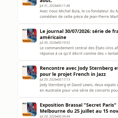
août.
Jul 31, 2026
00:11:48
Avec nous Michel Bula, le co-fondateur du
comédien de cette pièce de Jean-Pierre Marti
navire” en avant première sur SBS French.
Le journal 30/07/2026: série de f
américaine
Jul 30, 2026
00:10:52
Le commandement central des États-Unis aff
réponse à ce qu'il décrit comme des « tentat
américaines » au Moyen-Orient.
Rencontre avec Jody Sternberg e
pour le projet French in Jazz
Jul 29, 2026
00:17:13
Jody Sternberg et David Lewis, deux expats 
en Australie pour une série de concerts pour
représentations seront ce 1er août au Jazzl
Camelot Lounge de Sydney avec Chris Cody. 
Exposition Brassaï "Secret Pari
Fitzgibbon.
Melbourne du 25 juillet au 15 n
Jul 29, 2026
00:34:44