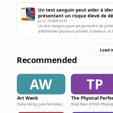
de son parti à alléger la pression sur le coût
Adélaide.
Un test sanguin peut aider à ide
présentant un risque élevé de d
Jul 22, 2026
00:04:43
Un test sanguin pourrait permettre de préd
d'Alzheimer plusieurs années à l'avance, et
L'étude montre qu'un test sanguin peut aide
un risque élevé de développer la maladie d'
maladie.
Load 
Recommended
AW
TP
Art Wank
Fiona Verity, Julie Nicholson and Gary Seller
Brad Beer (POGO Physio)