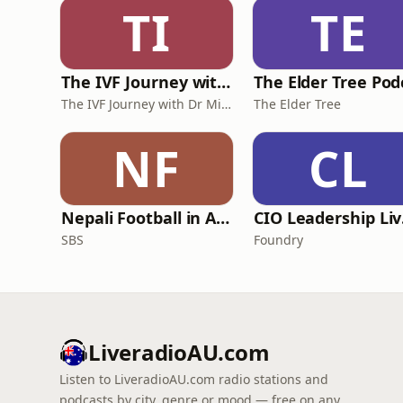
TI
TE
The IVF Journey with Dr Michael Chapman
The IVF Journey with Dr Michael Chapman
The Elder Tree
NF
CL
Nepali Football in Australia - अस्ट्रेलियामा नेपाली भकुन्डो
CIO
SBS
Foundry
LiveradioAU.com
Listen to LiveradioAU.com radio stations and
podcasts by city, genre or mood — free on any