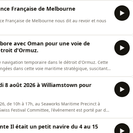
lliance Française de Melbourne
nce Française de Melbourne nous dit au revoir et nous
llabore avec Oman pour une voie de
troit d'Ormuz.
 navigation temporaire dans le détroit d'Ormuz. Cette
longées dans cette voie maritime stratégique, suscitant
pétrole et du gaz dans la région. Téhéran indique que
is que son différend plus large avec les États-Unis
edi 8 août 2026 à Williamstown pour
026, de 10h à 17h, au Seaworks Maritime Precinct à
wiss Festival Committee, l'événement est porté par de
isateur. Le thème de cette édition est « Swiss
nventions suisses), avec un accent sur le bien-être porté
e Il était un petit navire du 4 au 15