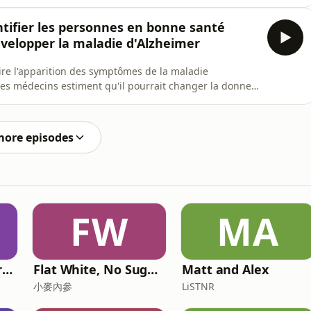
 de la vie lors du congrès national du Parti travailliste à
ntifier les personnes en bonne santé
évelopper la maladie d'Alzheimer
ire l'apparition des symptômes de la maladie
 les médecins estiment qu'il pourrait changer la donne.
r à identifier les personnes en bonne santé présentant
Alzheimer et à évaluer le stade d'avancement de la
more episodes
FW
MA
The Physical Performance Show
Flat White, No Sugar 澳洲每日新闻简报
Matt and Alex
小麥內參
LiSTNR