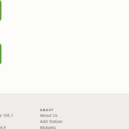
one
ABOUT
e 105.1
About Us
Add Station
4.9
Widgets