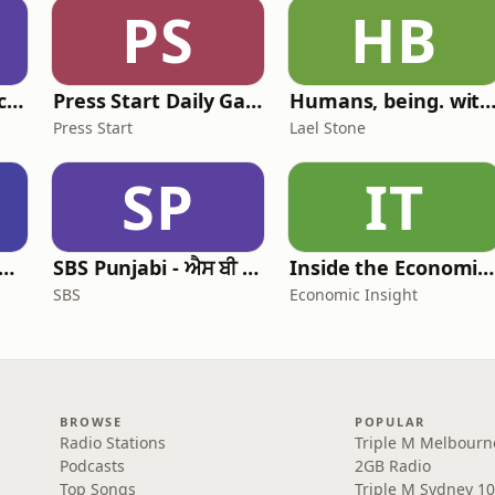
PS
HB
The Elder Tree Podcast
Press Start Daily Gaming News
Humans, being. with Lael St
Press Start
Lael Stone
SP
IT
 Leadership Live: Australia
SBS Punjabi - ਐਸ ਬੀ ਐਸ ਪੰਜਾਬੀ
Inside the Economist’s Mind
SBS
Economic Insight
BROWSE
POPULAR
Radio Stations
Triple M Melbourn
Podcasts
2GB Radio
Top Songs
Triple M Sydney 10