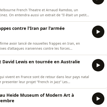
 Melbourne French Theatre et Arnaud Ramdoo, un
nez. On entendra aussi un extrait de “Il était un petit
rappes contre l'Iran par l'armée
irme avoir lancé de nouvelles frappes en Iran, en
ives d'attaques iraniennes contre les forces
t David Lewis en tournée en Australie
qui vivent en France sont de retour dans leur pays natal
 presenter leur projet “French in Jazz” Les
ab de Melbourne avec Mark Fitzgibbon . Le 6 août au
Et le 13 août au Kew Court House avec Mark
s" au Heide Museum of Modern Art à
ovembre