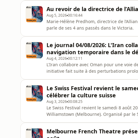
civils en Ukraine depuis avril 2022
Au revoir de la directrice de l’A
Aug 5, 2026
00:16:44
Marie-Hélène Predhom, directrice de l’Allia
parle de ses 4 ans passés dans le Victoria.
Le journal 04/08/2026: L'Iran co
navigation temporaire dans le dé
Aug 4, 2026
00:12:11
L'Iran collabore avec Oman pour une voie de
initiative fait suite à des perturbations pro
des inquiétudes quant à l'acheminement du 
la priorité immédiate est la navigation, tand
Le Swiss Festival revient le sam
demeure i
célébrer la culture suisse
Aug 3, 2026
00:08:25
Le Swiss Festival revient le samedi 8 août 2
Williamstown (Melbourne). Organisé par le S
nombreux bénévoles ainsi qu'un comité organ
Inventions & Innovations » (innovations et i
Melbourne French Theatre présent
par l'innovation