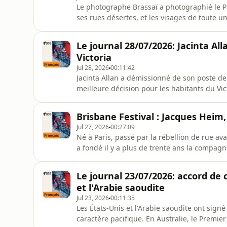
Le photographe Brassaï a photographié le Pa
ses rues désertes, et les visages de toute u
Henry Miller. Il fait aujourd'hui l'objet d'
Art à Melbourne du 25 juillet au 15 novembre
Le journal 28/07/2026: Jacinta 
Philippe Ribe
Victoria
Jul 28, 2026
00:11:42
Jacinta Allan a démissionné de son poste de P
meilleure décision pour les habitants du Vi
seulement avant une réunion de groupe par
parlementaires. Ben Caroll est élu nouveau c
Brisbane Festival : Jacques Heim,
Jul 27, 2026
00:27:09
Né à Paris, passé par la rébellion de rue av
a fondé il y a plus de trente ans la compag
architecture se répondent sur scène. Il pré
Festival, du 4 au 26 septembre, un spectacle
Le journal 23/07/2026: accord de 
où le public est à q
et l'Arabie saoudite
Jul 23, 2026
00:11:35
Les États-Unis et l'Arabie saoudite ont signé
caractère pacifique. En Australie, le Premi