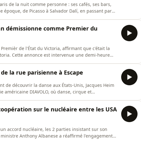
ris de la nuit comme personne : ses cafés, ses bars,
ne époque, de Picasso à Salvador Dalí, en passant par
une exposition exceptionnelle au Heide Museum of Modern
 : Secret Paris. Pour en parler, nous avons reçu
Allan démissionne comme Premier du
remièr de l'État du Victoria, affirmant que c'était la
ctoria. Cette annonce est intervenue une demi-heure
lementaire prévue pour la reprise des travaux
hef du Victoria et leader du Labor.
 de la rue parisienne à Escape
ant de découvrir la danse aux États-Unis, Jacques Heim
nie américaine DIAVOLO, où danse, cirque et
sente cette année Escape dans le cadre du Brisbane
 né dans l'intimité de son propre studio à Los Angeles,
coopération sur le nucléaire entre les USA
 un accord nucléaire, les 2 parties insistant sur son
er ministre Anthony Albanese a réaffirmé l'engagement