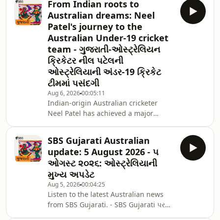
From Indian roots to
સબસ્ક્રાઇબ કરો.SBS Gujarati નું જીવંત
Australian dreams: Neel
પ્રસારણ બુધવાર અને શુક્રવારે બપોરે 2 વાગ્યે
Patel's journey to the
SBS South Asian પર બપોરે 2 વાગ્યે
Australian Under-19 cricket
ડિજિટલ રેડિયો પર, તમારા ટેલિવિઝન પર
team - ગુજરાતી-ઓસ્ટ્રેલિયન
ચેનલ 305 પર, SBS Audio એપ્લિકેશન દ્વારા
અથવા
ક્રિકેટર નીલ પટેલની
અમારી&nbsp;Website&nbsp;પરથી માણી
ઓસ્ટ્રેલિયાની અંડર-19 ક્રિકેટ
શકો છો.SBS South
ટીમમાં પસંદગી
Asian&nbsp;YouTube ચેનલ પ
Aug 6, 2026
00:05:11
Indian-origin Australian cricketer
Neel Patel has achieved a major
milestone after being selected in
Australia's Under-19 squad for the
SBS Gujarati Australian
upcoming tour of India. Speaking to
update: 5 August 2026 - ૫
SBS Gujarati, Neel and his father
ઓગસ્ટ ૨૦૨૬: ઓસ્ટ્રેલિયાની
Puneet Patel discuss his cricket
મુખ્ય અપડેટ
journey, the hard work behind his
Aug 5, 2026
00:04:25
selection, and what representing
Listen to the latest Australian news
Australia in India means for their
from SBS Gujarati. - SBS Gujarati પર
family. - ઓડિયો સાંભળવા ઉપર આપવામાં
ઓસ્ટ્રેલિયાના તાજા અને મહત્વના સમાચાર
આવેલા પ્લે બટન પર ક્લિક