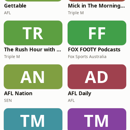
Gettable
Mick in The Morning with Roo, Titus and Rosie
AFL
Triple M
TR
FF
The Rush Hour with JB & Billy
FOX FOOTY Podcasts
Triple M
Fox Sports Australia
AN
AD
AFL Nation
AFL Daily
SEN
AFL
TM
TM