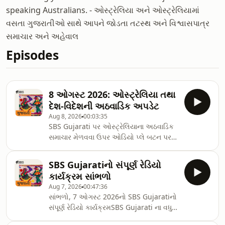
speaking Australians. - ઓસ્ટ્રેલિયા અને ઓસ્ટ્રેલિયામાં
વસતા ગુજરાતીઓ સાથે આપને જોડતા તટસ્થ અને વિશ્વાસપાત્ર
સમાચાર અને અહેવાલ
Episodes
8 ઓગસ્ટ 2026: ઓસ્ટ્રેલિયા તથા
દેશ-વિદેશની અઠવાડિક અપડેટ
Aug 8, 2026
00:03:35
SBS Gujarati પર ઓસ્ટ્રેલિયાના અઠવાડિક
સમાચાર મેળવવા ઉપર ઓડિયો પ્લે બટન પર
ક્લિક કરો.SBS Gujarati ના વધુ પોડકાસ્ટ
સાંભળવા માટે,
SBS Gujaratiનો સંપૂર્ણ રેડિયો
અમારા&nbsp;Podcast&nbsp;પેજને
કાર્યક્રમ સાંભળો
સબસ્ક્રાઇબ કરો.SBS Gujarati નું જીવંત
Aug 7, 2026
00:47:36
પ્રસારણ બુધવાર અને શુક્રવારે બપોરે 2 વાગ્યે
સાંભળો, 7 ઓગસ્ટ 2026નો SBS Gujaratiનો
SBS South Asian પર બપોરે 2 વાગ્યે
સંપૂર્ણ રેડિયો કાર્યક્રમSBS Gujarati ના વધુ
ડિજિટલ રેડિયો પર, તમારા ટેલિવિઝન પર
પોડકાસ્ટ સાંભળવા માટે,
ચેનલ 305 પર, SBS Audio એપ્લિકેશન દ્વારા