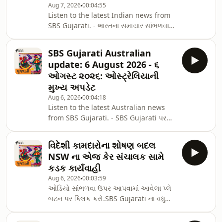
Aug 7, 2026
00:04:55
ડિજિટલ રેડિયો પર, તમારા ટેલિવિઝન પર
Listen to the latest Indian news from
ચેનલ 305 પર, SBS Audio એપ્લિકેશન દ્વારા
SBS Gujarati. - ભારતના સમાચાર સાંભળવા
અથવા
ઉપર આપવામાં આવેલા ઓડિયો પ્લે બટન પર
અમારી&nbsp;Website&nbsp;પરથી માણી
ક્લિક કરો.SBS Gujarati is a part of SBS
શકો છો.SBS South
SBS Gujarati Australian
South Asian, the destination channel
Asian&nbsp;YouTube ચેનલ પર
update: 6 August 2026 - ૬
for all South Asians living in
ઓગસ્ટ ૨૦૨૬: ઓસ્ટ્રેલિયાની
Australia.To hear more podcasts from
મુખ્ય અપડેટ
SBS Gujarati, subscribe to
Aug 6, 2026
00:04:18
our&nbsp;podcast collection.Tune in
Listen to the latest Australian news
to SBS Gujarati live on Wednesdays
from SBS Gujarati. - SBS Gujarati પર
and Fridays at 2pm on SBS South
ઓસ્ટ્રેલિયાના તાજા અને મહત્વના સમાચાર
Asian on digi
મેળવવા ઉપર ઓડિયો પ્લે બટન પર ક્લિક
વિદેશી કામદારોના શોષણ બદલ
કરોSBS Gujarati is a part of SBS South
NSW ના એજ કેર સંચાલક સામે
Asian, the destination channel for all
કડક કાર્યવાહી
South Asians living in Australia.To
Aug 6, 2026
00:03:59
hear more podcasts from SBS
ઓડિયો સાંભળવા ઉપર આપવામાં આવેલા પ્લે
Gujarati, subscribe to
બટન પર ક્લિક કરો.SBS Gujarati ના વધુ
our&nbsp;podcast collection.Tune in
પોડકાસ્ટ સાંભળવા માટે,
to SBS Gujarati live on Wednesdays
અમારા&nbsp;Podcast&nbsp;પેજને
and Fridays at 2p