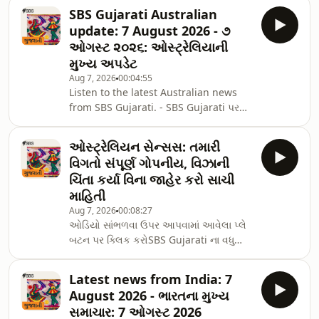
અમારા&nbsp;Podcast&nbsp;પેજને
અથવા
SBS Gujarati Australian
સબસ્ક્રાઇબ કરો.SBS Gujarati નું જીવંત
અમારી&nbsp;Website&nbsp;પરથી માણી
update: 7 August 2026 - ૭
પ્રસારણ બુધવાર અને શુક્રવારે બપોરે 2 વાગ્યે
શકો છો.SBS S
ઓગસ્ટ ૨૦૨૬: ઓસ્ટ્રેલિયાની
SBS South Asian પર બપોરે 2 વાગ્યે
મુખ્ય અપડેટ
ડિજિટલ રેડિયો પર, તમારા ટેલિવિઝન પર
Aug 7, 2026
00:04:55
ચેનલ 305 પર, SBS Audio એપ્લિકેશન દ્વારા
Listen to the latest Australian news
અથવા
from SBS Gujarati. - SBS Gujarati પર
અમારી&nbsp;Website&nbsp;પરથી માણી
ઓસ્ટ્રેલિયાના તાજા અને મહત્વના સમાચાર
શકો છો.SBS South Asian&nbsp;YouTub
મેળવવા ઉપર ઓડિયો પ્લે બટન પર ક્લિક
ઓસ્ટ્રેલિયન સેન્સસ: તમારી
કરોSBS Gujarati is a part of SBS South
વિગતો સંપૂર્ણ ગોપનીય, વિઝાની
Asian, the destination channel for all
ચિંતા કર્યા વિના જાહેર કરો સાચી
South Asians living in Australia.To
માહિતી
hear more podcasts from SBS
Aug 7, 2026
00:08:27
Gujarati, subscribe to
ઓડિયો સાંભળવા ઉપર આપવામાં આવેલા પ્લે
our&nbsp;podcast collection.Tune in
બટન પર ક્લિક કરોSBS Gujarati ના વધુ
to SBS Gujarati live on Wednesdays
પોડકાસ્ટ સાંભળવા માટે,
and Fridays at 2p
અમારા&nbsp;Podcast&nbsp;પેજને
Latest news from India: 7
સબસ્ક્રાઇબ કરો.SBS Gujarati નું જીવંત
August 2026 - ભારતના મુખ્ય
પ્રસારણ બુધવાર અને શુક્રવારે બપોરે 2 વાગ્યે
સમાચાર: 7 ઓગસ્ટ 2026
SBS South Asian પર બપોરે 2 વાગ્યે