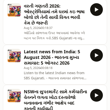
મેળવવા ઉપર ઓડિયો પ્લે બટન પર ક્લિક
વસ્તી ગણતરી 2026:
કરો.
ઓસ્ટ્રેલિયામાં તમે ઘરમાં કઇ ભાષા
બોલો છો તેની સાચી વિગત ભરવી
કેમ છે જરૂરી
Aug 5, 2026
00:18:37
ઓડિયો સાંભળવા ઉપર આપવામાં આવેલા પ્લે
બટન પર ક્લિક કરો.SBS Gujarati ના વધુ
પોડકાસ્ટ સાંભળવા માટે,
અમારા&nbsp;Podcast&nbsp;પેજને
Latest news from India: 5
સબસ્ક્રાઇબ કરો.SBS Gujarati નું જીવંત
August 2026 - ભારતના મુખ્ય
પ્રસારણ બુધવાર અને શુક્રવારે બપોરે 2 વાગ્યે
સમાચાર: 5 ઓગસ્ટ 2026
SBS South Asian પર બપોરે 2 વાગ્યે
Aug 5, 2026
00:08:18
ડિજિટલ રેડિયો પર, તમારા ટેલિવિઝન પર
Listen to the latest Indian news from
ચેનલ 305 પર, SBS Audio એપ્લિકેશન દ્વારા
SBS Gujarati. - ભારતના સમાચાર સાંભળવા
અથવા
ઉપર આપવામાં આવેલા ઓડિયો પ્લે બટન પર
અમારી&nbsp;Website&nbsp;પરથી માણી
ક્લિક કરો.SBS Gujarati is a part of SBS
શકો છો.SBS South
NSWના સુપરમાર્કેટ સામે કર્મચારીના
South Asian, the destination channel
Asian&nbsp;YouTube ચેનલ પ
વેતનને લગતા ખોટા દસ્તાવેજો
for all South Asians living in
બનાવવાના ગંભીર આક્ષેપ બાદ
Australia.To hear more podcasts from
કાનૂની કાર્યવાહી
SBS Gujarati, subscribe to