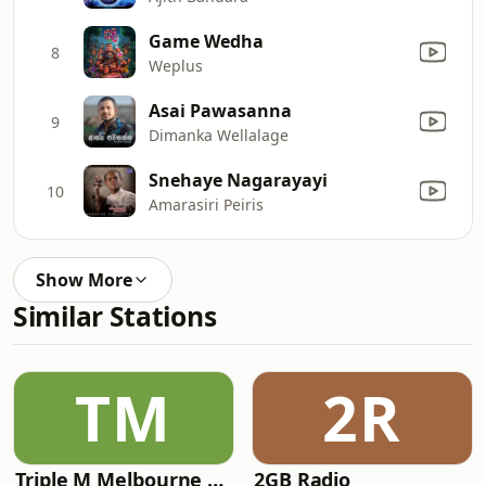
Game Wedha
8
Weplus
Asai Pawasanna
9
Dimanka Wellalage
Snehaye Nagarayayi
10
Amarasiri Peiris
Show More
Similar Stations
TM
2R
Triple M Melbourne 105.1
2GB Radio