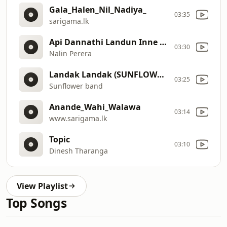
Gala_Halen_Nil_Nadiya_
03:35
sarigama.lk
Api Dannathi Landun Inne (අප දනනත ළඳන ඉනන)
03:30
Nalin Perera
Landak Landak (SUNFLOWER)
03:25
Sunflower band
Anande_Wahi_Walawa
03:14
www.sarigama.lk
Topic
03:10
Dinesh Tharanga
View Playlist
Top Songs