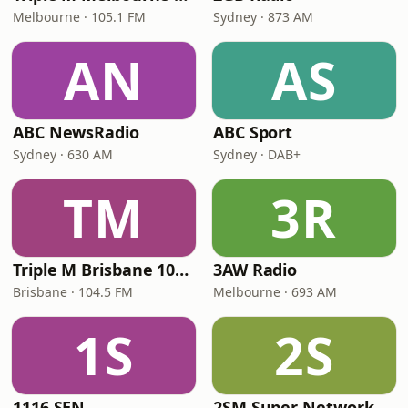
Melbourne · 105.1 FM
Sydney · 873 AM
AN
AS
ABC NewsRadio
ABC Sport
Sydney · 630 AM
Sydney · DAB+
TM
3R
Triple M Brisbane 104.5
3AW Radio
Brisbane · 104.5 FM
Melbourne · 693 AM
1S
2S
1116 SEN
2SM Super Network