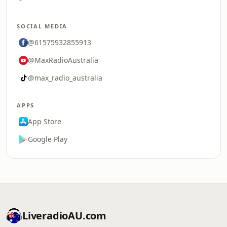
SOCIAL MEDIA
@61575932855913
@MaxRadioAustralia
@max_radio_australia
APPS
App Store
Google Play
LiveradioAU.com