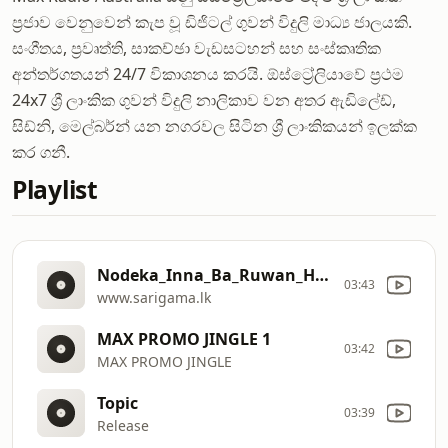
ප්‍රජාව වෙනුවෙන් කැප වූ ඩිජිටල් ගුවන් විදුලි මාධ්‍ය ජාලයකි.
සංගීතය, ප්‍රවෘත්ති, සාකච්ඡා වැඩසටහන් සහ සංස්කෘතික
අන්තර්ගතයන් 24/7 විකාශනය කරයි. ඕස්ට්‍රේලියාවේ ප්‍රථම
24x7 ශ්‍රී ලාංකික ගුවන් විදුලි නාලිකාව වන අතර ඇඩිලේඩ්,
සිඩ්නි, මෙල්බර්න් යන නගරවල සිටින ශ්‍රී ලාංකිකයන් ඉලක්ක
කර ගනී.
Playlist
Nodeka_Inna_Ba_Ruwan_Hettiarachchi_Sarigama_lk
03:43
www.sarigama.lk
MAX PROMO JINGLE 1
03:42
MAX PROMO JINGLE
Topic
03:39
Release