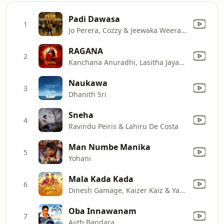
Padi Dawasa
1
Jo Perera, Cozzy & Jeewaka Weerasinghe
RAGANA
2
Kanchana Anuradhi, Lasitha Jayaneththi Arachchige & Dilshan L Silva
Naukawa
3
Dhanith Sri
Sneha
4
Ravindu Peiris & Lahiru De Costa
Man Numbe Manika
5
Yohani
Mala Kada Kada
6
Dinesh Gamage, Kaizer Kaiz & Yasas Madagedara
Oba Innawanam
7
Ajith Bandara