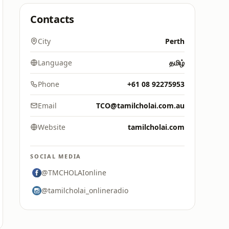
Contacts
City
Perth
Language
தமிழ்
Phone
+61 08 92275953
Email
TCO@tamilcholai.com.au
Website
tamilcholai.com
SOCIAL MEDIA
@TMCHOLAIonline
@tamilcholai_onlineradio