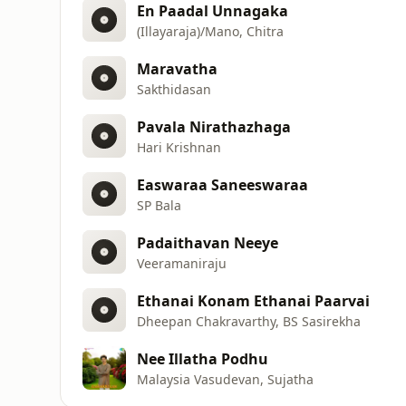
En Paadal Unnagaka
(Illayaraja)/Mano, Chitra
Maravatha
Sakthidasan
Pavala Nirathazhaga
Hari Krishnan
Easwaraa Saneeswaraa
SP Bala
Padaithavan Neeye
Veeramaniraju
Ethanai Konam Ethanai Paarvai
Dheepan Chakravarthy, BS Sasirekha
Nee Illatha Podhu
Malaysia Vasudevan, Sujatha