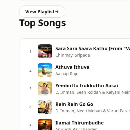
View Playlist
Top Songs
Sara Sara Saara Kathu (From "V
1
Chinmayi Sripada
Athuva Ithuva
2
Aalaap Raju
Yembuttu Irukkuthu Aasai
3
D. Imman, Sean Roldan & Kalyani Nair
Rain Rain Go Go
4
D. Imman, Neeti Mohan & Varun Par
Ilamai Thirumbudhe
5
Anirudh Ravichander