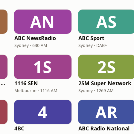
AN
AS
ABC NewsRadio
ABC Sport
Sydney · 630 AM
Sydney · DAB+
1S
2S
Triple M Brisbane 104.5
1116 SEN
2SM Super Network
Melbourne · 1116 AM
Sydney · 1269 AM
4
AR
4BC
ABC Radio National