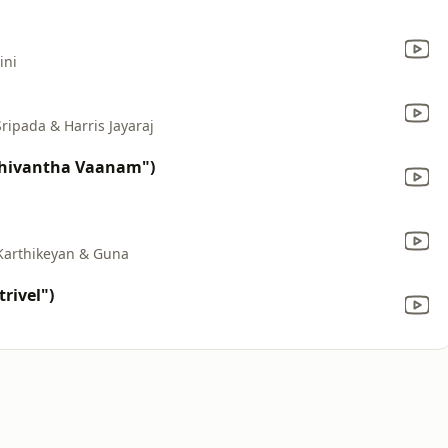
ini
ipada & Harris Jayaraj
Chivantha Vaanam")
Karthikeyan & Guna
rivel")