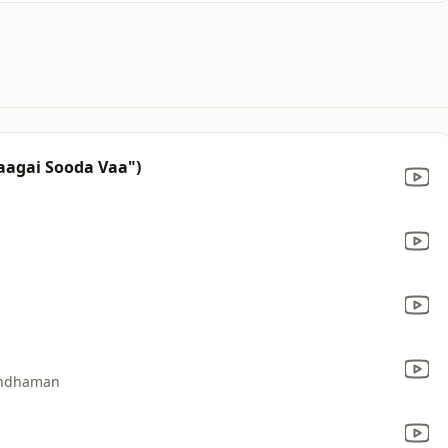
aagai Sooda Vaa")
andhaman