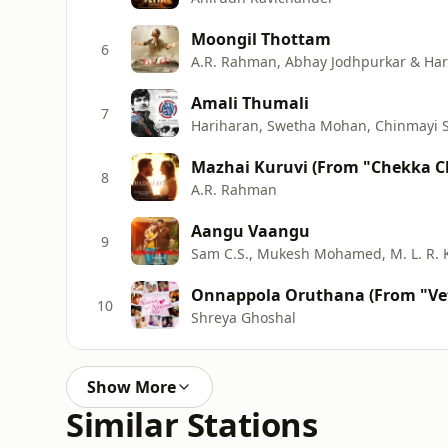
Moongil Thottam
6
A.R. Rahman, Abhay Jodhpurkar & Har
Amali Thumali
7
Hariharan, Swetha Mohan, Chinmayi Sr
Mazhai Kuruvi (From "Chekka 
8
A.R. Rahman
Aangu Vaangu
9
Sam C.S., Mukesh Mohamed, M. L. R. 
Onnappola Oruthana (From "Vet
10
Shreya Ghoshal
Show More
Similar Stations