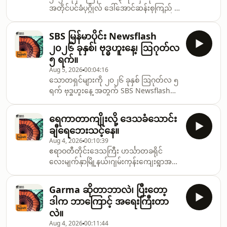
အတိုင်ပင်ခံပုဂ္ဂိုလ် ဒေါ်အောင်ဆန်းစုကြည် နဲ့
အပြည်ပြည်ဆိုင်ရာ ကြက်ခြေနီကော်မတီ
ICRC ရဲ့မြန်မာနိုင်ငံဆိုင်ရာ ဌာနေ
SBS မြန်မာပိုင်း Newsflash
ကိုယ်စားလှယ် တို့ နေပြည်တော်တွင် တွေ့ဆုံ
၂၀၂၆ ခုနှစ်၊ ဗုဒ္ဓဟူးနေ့၊ ဩဂုတ်လ
ခဲ့ကြပါတယ်။
၅ ရက်။
Aug 5, 2026
00:04:16
သောတရှင်များကို ၂၀၂၆ ခုနှစ် ဩဂုတ်လ ၅
ရက် ဗုဒ္ဓဟူးနေ့ အတွက် SBS Newsflash
သတင်းထူးများကို တင်ဆက် ပေးမှာဖြစ်ပါ
တယ်။
ရေကာတာကျိုးလို့ ဒေသခံသောင်း
ချီရေဘေးသင့်နေ။
Aug 4, 2026
00:10:39
ဧရာဝတီတိုင်းဒေသကြီး ဟင်္သာတခရိုင်
လေးမျက်နှာမြို့နယ်၊ဂျမ်းကုန်းကျေးရွာအနီး
မှ ငဝန်မြစ်ရေ ကိုကာထားတဲ့ ရေကာတာ
ကျိုးပေါက်သွားတာကြောင့် အနီးဝန်းကျင်ရှိ
Garma ဆိုတာဘာလဲ၊ ပြီးတော့
ကျေးရွာပေါင်းများစွာနှင့် မြို့ပေါ်ရပ်ကွက်
ဒါက ဘာကြောင့် အရေးကြီးတာ
အချို့အတွင်းကို မြစ်ရေတွေ အရှိန်အဟုန်နဲ့
လဲ။
စီးဝင်နေကာဒေ သခံသောင်းချီ ရေဘေး
Aug 4, 2026
00:11:44
သင့်နေကြရပါတယ်။