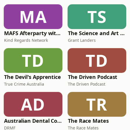
MA
TS
MAFS Afterparty with Lauren Dunn & Sara Mesa
The Science and Art of Open Water Swimming
Kind Regards Network
Grant Landers
TD
TD
The Devil's Apprentice
The Driven Podcast
True Crime Australia
The Driven Podcast
AD
TR
Australian Dental Council Exam Prep Podcast
The Race Mates
DRMF
The Race Mates