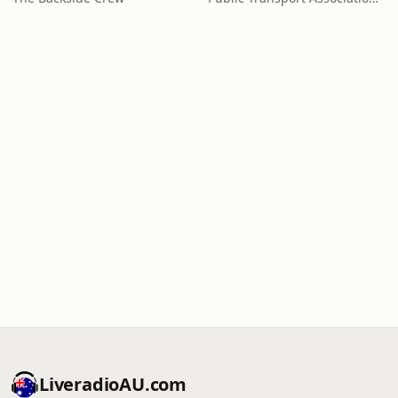
LiveradioAU.com