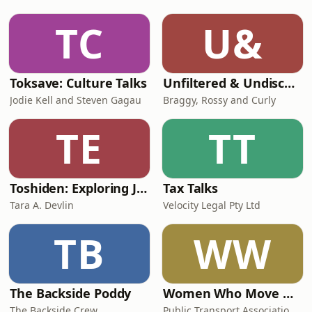
TC
U&
Toksave: Culture Talks
Unfiltered & Undiscovered
Jodie Kell and Steven Gagau
Braggy, Rossy and Curly
TE
TT
Toshiden: Exploring Japanese Urban Legends
Tax Talks
Tara A. Devlin
Velocity Legal Pty Ltd
TB
WW
The Backside Poddy
Women Who Move Nations - The Public Transport Podcast
The Backside Crew
Public Transport Association Australia New Zealand