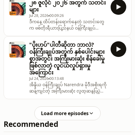
၂၈ ဇူလိုင် ၂၀၂၆ အတွက် သတင်း
သဘာဝဓာတ်ငွေ့ ဝန်ဆောင်မှုကုမ္ပဏီ ၁၁ ခု
များ
အနေနဲ့ စစ်အုပ်စုထံ ငွေပေးချေမှု ရပ်ဆိုင်းရန်
Jul 28, 2026
00:09:26
ဒါမှမဟုတ် တာဝန်သိသိဖြင့် လုပ်ငန်းတွေ
ဒီကနေ့ ထိပ်တန်းရောက်နေတဲ့ သတင်းတွေ
ရပ်တန့်ဖို့ Justice For Myanmar (JFM) က
က ဗစ်တိုးရီယားပြည်နယ် ဝန်ကြီးချုပ်
တောင်းဆိုလိုက်ပါတယ်။
Jacinta Allan ရာထူးကနေ နှုတ်ထွက်မယ့်
အကြောင်း၊ Western Australia ပြည်နယ်
"ပိုးဟပ်"ပါတီဆိုတာ ဘာလဲ?
မှာ စွမ်းအင်စက်ရုံအသစ် တည်ဆောက်မယ့်
ဝန်ကြီးချုပ်အတွက် နှစ်ပေါင်းများ
အကြောင်းတွေကို နားဆင်ရမှာ ဖြစ်ပါတယ်။
စွာအတွင်း အကြီးမားဆုံး စိန်ခေါ်မှု
ဖြစ်လာတဲ့ လူငယ်လှုပ်ရှားမှု
အကြောင်း
Jul 24, 2026
00:13:48
အိန္ဒိယ ဝန်ကြီးချုပ် Narendra မိုဒီအစိုးရကို
ဆန့်ကျင်တဲ့ အကြီးမားဆုံး လူထုဆန္ဒပြပွဲ
ကြီးတစ်ခုမှာ၊ ပညာရေးဝန်ကြီး နှုတ်ထွက်
ပေးဖို့ တောင်းဆိုရင်း ဆန္ဒပြသူ သောင်းနဲ့ချီ
ပြီး အိန္ဒိယပါလီမန်ရှေ့မှာ စုဝေးခဲ့ကြပါ
Load more episodes
တယ်။
Recommended