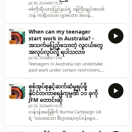
Jul 30, 2026
00:15:33
ဗစ်တိုးရီးယားပြည်နယ်ရဲ့ ဝန်ကြီးချုပ်အသစ်
ဘန် ကာရိုးလ်ဟာ ဂျာစင်တာ အလန်
(Jacinta Allan) ကို ရာထူးကနေ ဖယ်ရှားပြီး
ထိပ်တန်းခေါင်းဆောင်နေရာကို ရယူခဲ့ပြီး
When can my teenager
နောက်၊ လေဘာပါတီရဲ့ ကျဆင်းနေတဲ့
start work in Australia? -
မျက်နှာပန်းကို ပြန်လည် ဆယ်တင်ဖို့အတွက်
အသက်မပြည့်သေးတဲ့ လူငယ်တွေ
လေးလအချိန် ရရှိထားပါတယ်။
အလုပ်လုပ်လို့ ရပါသလား
Jul 28, 2026
00:13:48
Teenagers in Australia can undertake
paid work under certain restrictions,
with general employment rights also
protecting young workers. Here’s
စစ်အုပ်စုနှင့်ဆက်ဆံမှုရပ်ဖို့
what you need to know as a parent or
နိုင်ငံတကာရေနံကုမ္ပဏီ ၁၁ ခုကို
guardian of a worker under 18. -
JFM တောင်းဆို
အချိန်ပိုင်းအလုပ်တစ်ခု စတင်လုပ်ကိုင်တာ
Jul 28, 2026
00:10:02
ဟာ အသက် ၁၆-၁၇ နှစ်အရွယ် လူငယ်တွေ
လန်ဒန်အခြေစိုက် Burma Campaign UK
အတွက် သင့်တော်တဲ့ အတွေ့အကြုံတွေ ရရှိ
ရဲ့ “မသမာသော စီးပွားရေးလုပ်ငန်းများ
စေနိုင်ပါတယ်။
စာရင်း” (Dirty List) ထဲ ဇူလိုင်လအတွင်း
ထပ်မံထည့်သွင်းခံရတဲ့ နိုင်ငံတကာ ရေနံနှင့်