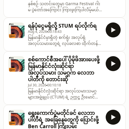
နှစ်စဉ် သတင်းတွေမှာ Garma Festival ဂါး
မ ပွဲတော်အကြောင်း ကြားဖူးကြပါလိမ့်မယ်။
အထူးသဖြင့် သြစတြေးလျရဲ့ နိုင်ငံရေး
ခေါင်းဆောင်တွေက Arnhem Land
ရန်ပုံငွေမရှိလို့ STUM ရပ်လိုက်ရ
မြောက်အရှေ့ပိုင်းဆီ သွားရောက်တက်
Aug 4, 2026
00:18:43
ရောက်ကြတဲ့ အခါမျိုးမှာ အဲဒီအကြောင်း
မြန်မာနိုင်ငံမှာရှိတဲ့ စက်ရုံ၊ အလုပ်ရုံ
ကြားကြရနိုင်ပါတယ်။
အလုပ်သမားတွေရဲ့ လုပ်ခလစာ ထိုက်တန်စွာ
ရရှိရေးနှင့် အလုပ်သမားအခွင့်အရေး ချိုး
ဖောက်ခံရမှုတွေနဲ့ပတ်သက်ပြီး အလုပ်သမား
စစ်ကောင်စီအပေါ် ပိုမိုဖိအားပေးဖို့
တွေရဲ့ အသံကို ရှေ့တန်းမှ ထုတ်ဖော်ပေးနေ
မြန်မာနိုင်ငံလုံးဆိုင်ရာ
သည့် "သွေးစည်းညီညွတ်သော သမဂ္ဂများ
အလုပ်သမား သမဂ္ဂက လေဘာ
အဖွဲ့ချုပ်-မြန်မာ (STUM)" သည် ရန်ပုံငွေ
ပါတီကို တောင်းဆို
ပြတ်တောက်မှုကြောင့် ၎င်းတို့၏
Jul 30, 2026
00:10:18
လုပ်ငန်းဆောင်တာများကို ရပ်ဆိုင်းတော့မည်
မြန်မာနိုင်ငံလုံးဆိုင်ရာ အလုပ်သမားသမဂ္ဂ
ဟု ကြေညာခဲ့သည်။
များအဖွဲ့ချုပ် (CTUM) ရဲ့ ဥက္ကဋ္ဌ ဦးမောင်
မောင်ဟာ ဩစတြေးလျနိုင်ငံကို ရောက်ရှိနေ
ပါတယ်။ သူဟာ အလုပ်သမားအရေး၊ လူ့
ရွေးကောက်ပွဲမတိုင်ခင် လေဘာ
အခွင့်အရေးနဲ့ အဓမ္မလုပ်အားပေးခိုင်းစေမှု
ပါတီရဲ့ အခြေနေတွေကို ပြောင်းဖို့
တိုက်ဖျက်ရေးတို့အတွက် နှစ်ရှည်လများ
Ben Carroll ကြိုးပမ်း
ဦးဆောင်လှုပ်ရှားခဲ့သူတစ်ဦး ဖြစ်ပါတယ်။