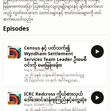
မြန်မာစကားပြော ဩစတြေးလျလူမျိုးများနှင့် ချိတ်ဆက်ပေး
သည့် လွတ်လပ်သော သတင်းများနှင့် ဇာတ်လမ်းများကို တင်
ဆက်ပေးပါသည်။
Episodes
Census နှင့် ပတ်သက်၍
Wyndham Settlement
Services Team Leader ဦးမေစီ
ဝင်းကို မေးမြန်းခန်း။
Aug 6, 2026
00:11:30
၂၀၂၆ ခုနှစ် သန်းခေါင်စာရင်းကောက်ယူမှု
ကို ဩဂုတ်လ ၁၁ ရက် အင်္ဂါနေ့ညမှာ
ပြုလုပ်မှာဖြစ်ပြီး၊ အဲဒီညမှာ ဩစတြေးလျ
နိုင်ငံအတွင်း ရှိနေသူတိုင်း စာရင်းထဲမှာ ပါဝင်
ICRC Redcross ကိုယ်စားလှယ်
ရမှာ ဖြစ်ပါတယ်။
ဒေါ်အောင်ဆန်းစုကြည်နှင့်တွေ့ဆုံ။
Aug 6, 2026
00:12:06
၂၀၂၆ ခုနှစ် သြဂုတ်လ ၃ ရက်မှာ နိုင်ငံတော်