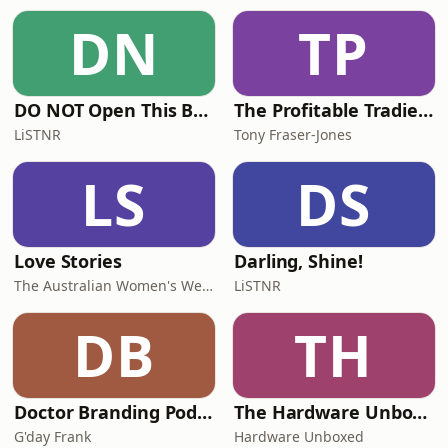
promenez dans la cour
DN
TP
d&apos;exercice.
DO NOT Open This Book Series by Andy Lee
The Profitable Tradie Podcast
LiSTNR
Tony Fraser-Jones
LS
DS
Love Stories
Darling, Shine!
The Australian Women's Weekly
LiSTNR
DB
TH
Doctor Branding Podcast
The Hardware Unboxed Podcast
G'day Frank
Hardware Unboxed