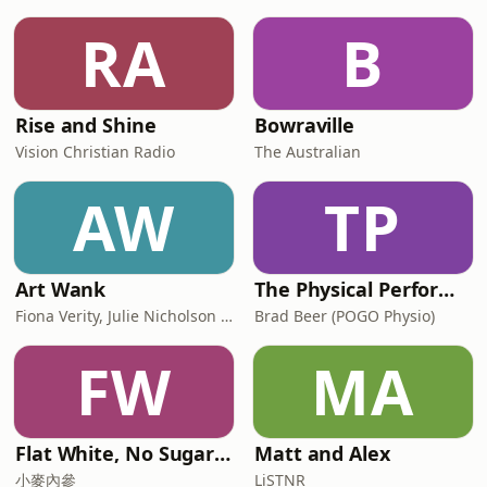
RA
B
Rise and Shine
Bowraville
Vision Christian Radio
The Australian
AW
TP
Art Wank
The Physical Performance Show
Fiona Verity, Julie Nicholson and Gary Seller
Brad Beer (POGO Physio)
FW
MA
Flat White, No Sugar 澳洲每日新闻简报
Matt and Alex
小麥內參
LiSTNR