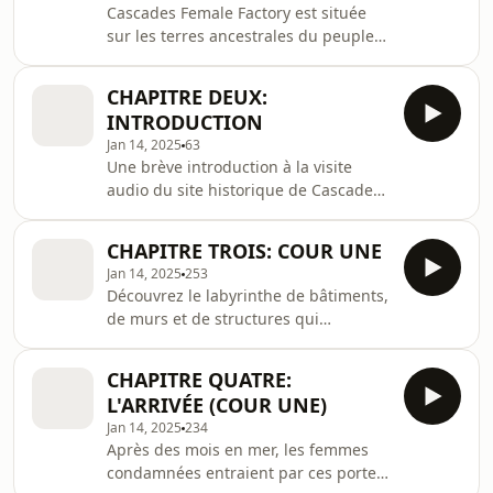
Cascades Female Factory est située
sur les terres ancestrales du peuple
muwinina.Nous reconnaissons le
peuple muwinina, les propriétaires
CHAPITRE DEUX:
traditionnels des terres sur lesquelles
INTRODUCTION
nous travaillons, et nous rendons
Jan 14, 2025
63
hommage aux anciens aborigènes,
Une brève introduction à la visite
passés et présents. Nous respectons
audio du site historique de Cascades
tous les aborigènes de Tasmanie, leur
Female Factory.Si vous êtes à
culture et leurs droits en tant que
Cascades Female Factory, nous vous
premiers peuples de Lutruwita. Nous
CHAPITRE TROIS: COUR UNE
recommandons d&apos;écouter ce
reconnaiss
Jan 14, 2025
253
chapitre à l&apos;extérieur du centre
Découvrez le labyrinthe de bâtiments,
d&apos;accueil des visiteurs, sur
de murs et de structures qui
votre chemin vers Cour Une.
remplissaient autrefois Cour Une - la
première cour de la Cascades Female
CHAPITRE QUATRE:
Factory.Si vous êtes à Cascades
L'ARRIVÉE (COUR UNE)
Female Factory, nous vous
Jan 14, 2025
234
recommandons d&apos;écouter ce
Après des mois en mer, les femmes
chapitre de Cour Une.
condamnées entraient par ces portes