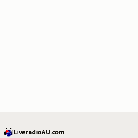
LiveradioAU.com