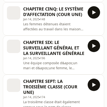
pour commencer leur peine à
l&apos;Usine des Femmes.Si vous
CHAPITRE CINQ: LE SYSTÈME
êtes à l&apos;Usine des Femmes de
D’AFFECTATION (COUR UNE)
Cascades, nous vous recommandons
Jan 14, 2025
148
d&apos;écouter ce chapitre à
Les femmes détenues étaient
l&apos;entrée originale de
affectées au travail dans les maisons
l&apos;Usine.
et les fermes dans le cadre du
système d&apos;affectation.Si vous
CHAPITRE SIX: LE
êtes à Cascades Female Factory, nous
SURVEILLANT GÉNÉRAL ET
vous recommandons d&apos;écouter
LA SURVEILLANTE GÉNÉRALE
ce chapitre de la cour de première
Jan 14, 2025
196
classe.
Une équipe composée d&apos;un
mari et d&apos;une femme, le
surintendant et la matrone étaient en
charge de la gestion quotidienne de
CHAPITRE SEPT: LA
l&apos;usine et vivaient sur place
TROISIÈME CLASSE (COUR
avec leur grande
UNE)
famille.Avertissement sur le contenu :
Jan 14, 2025
174
ce chapitre traite de la mortalité
La troisième classe était également
infantile.Si vous êtes à Cascades
connue sous le nom de classe