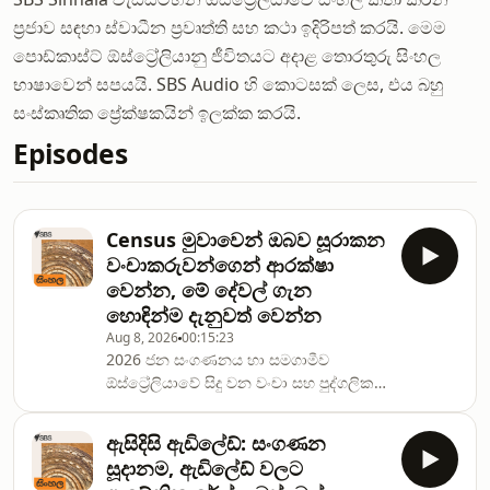
ප්‍රජාව සඳහා ස්වාධීන ප්‍රවෘත්ති සහ කථා ඉදිරිපත් කරයි. මෙම
පොඩ්කාස්ට් ඕස්ට්‍රේලියානු ජීවිතයට අදාළ තොරතුරු සිංහල
භාෂාවෙන් සපයයි. SBS Audio හි කොටසක් ලෙස, එය බහු
සංස්කෘතික ප්‍රේක්ෂකයින් ඉලක්ක කරයි.
Episodes
Census මුවාවෙන් ඔබව සූරාකන
වංචාකරුවන්ගෙන් ආරක්ෂා
වෙන්න, මේ දේවල් ගැන
හොඳින්ම දැනුවත් වෙන්න
Aug 8, 2026
00:15:23
2026 ජන සංගණනය හා සමගාමීව
ඕස්ට්‍රේලියාවේ සිදු වන වංචා සහ පුද්ගලික
තොරතුරැ ලබා නොදෙමින් ඒවායින්
බේරීමට දැනගතයුතු දේ ගැන SBS සිංහල
ඇසිදිසි ඇඩිලේඩ්: සංගණන
සේවය සිදු කල දෙවැනි සාකච්චාවට සවන්
සූදානම, ඇඩිලේඩ් වලට
දෙන්න