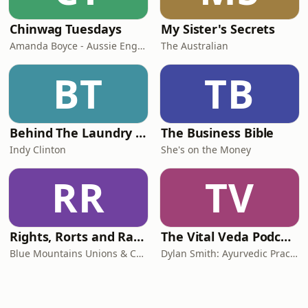
Chinwag Tuesdays
My Sister's Secrets
Amanda Boyce - Aussie English with Amanda
The Australian
BT
TB
Behind The Laundry Door
The Business Bible
Indy Clinton
She's on the Money
RR
TV
Rights, Rorts and Rants
The Vital Veda Podcast: Ayurveda | Vedic Wisdom | Holistic Health & Natural Healing
Blue Mountains Unions & Community
Dylan Smith: Ayurvedic Practitioner, Holistic Health Educator, Conscious Entrepreneur