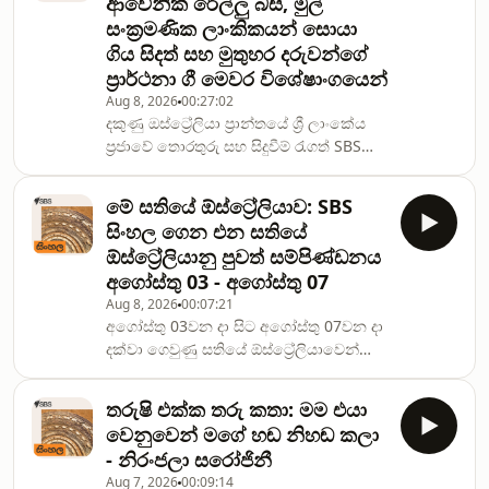
ආවේනික රේල්ලු බස්, මුල්
සංක්‍රමණික ලාංකිකයන් සොයා
ගිය සිදත් සහ මුතුහර දරුවන්ගේ
ප්‍රාර්ථනා ගී මෙවර විශේෂාංගයෙන්
Aug 8, 2026
00:27:02
දකුණු ඔස්ට්‍රේලියා ප්‍රාන්තයේ ශ්‍රී ලාංකේය
ප්‍රජාවේ තොරතුරු සහ සිදුවීම් රැගත් SBS
සිංහල සේවයේ කුමුදිණි සිල්වා ගෙන එන
‘ඇසිදිසි ඇඩිලේඩ්’ මාසික වාර්තාමය
මේ සතියේ ඕස්ට්‍රේලියාව: SBS
විශේෂාංගය.Find our podcasts in the
සිංහල ගෙන එන සතියේ
SBS Sinhala podcast collection. You
ඕස්ට්‍රේලියානු පුවත් සම්පිණ්ඩනය
can listen to the SBS Sinhala podcasts
අගෝස්තු 03 - අගෝස්තු 07
on the&nbsp;SBS South Asian
Aug 8, 2026
00:07:21
YouTube channel.Tune in to the SBS
අගෝස්තු 03වන දා සිට අගෝස්තු 07වන දා
Sinhala live radio at 11 am on
දක්වා ගෙවුණු සතියේ ඕස්ට්‍රේලියාවෙන්
Monday, Tuesday, Thursday, and
වාර්තා වූ ප්‍රමුඛ පුවත් රැගත් සතියේ පුවත්
Friday via SBS
සම්පිණ්ඩනයට සවන් දෙන්න.
තරුෂි එක්ක තරු කතා: මම එයා
වෙනුවෙන් මගේ හඬ නිහඬ කලා
- නිරංජලා සරෝජිනී
Aug 7, 2026
00:09:14