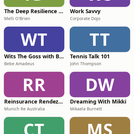
The Deep Resilience Podcast
Work Savvy
Melli O'Brien
Corporate Dojo
WT
TT
Wits The Goss with Bebe & Oceanlea Amadeus
Tennis Talk 101
Bebe Amadeus
John Thompson
RR
DW
Reinsurance Rendezvous
Dreaming With Mikki
Munich Re Australia
Mikaela Burnett
CT
MS