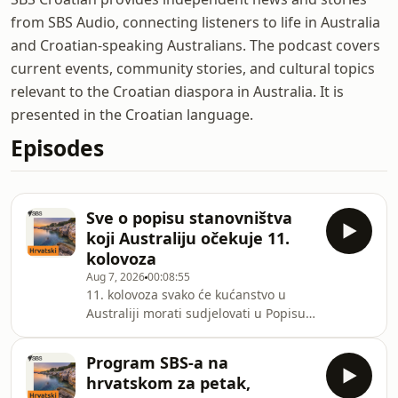
from SBS Audio, connecting listeners to life in Australia
and Croatian-speaking Australians. The podcast covers
current events, community stories, and cultural topics
relevant to the Croatian diaspora in Australia. It is
presented in the Croatian language.
Episodes
Sve o popisu stanovništva
koji Australiju očekuje 11.
kolovoza
Aug 7, 2026
00:08:55
11. kolovoza svako će kućanstvo u
Australiji morati sudjelovati u Popisu
stanovništva. Uoči večeri popisa, SBS
odgovara na ključna pitanja o tome
Program SBS-a na
kada se provodi, zašto je važan i kako
hrvatskom za petak,
izgleda cijeli postupak.