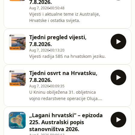
7.8.2026.
Aug 7, 2026
00:50:48
Vijesti i aktualne teme iz Australije,
Hrvatske i ostatka svijeta.
Tjedni pregled vijesti,
7.8.2026.
Aug 7, 2026
00:13:20
Vijesti radija SBS na hrvatskom jeziku.
Tjedni osvrt na Hrvatsku,
7.8.2026.
Aug 7, 2026
00:09:35
U Kninu obilježena 31. obljetnica
vojno redarstvene operacije Oluja.
Poslani oštri odgovori na ranije
poruke s okupljanja u Mrkonjić gradu,
„Lagani hrvatski“ – epizoda
u Bosni i Hercegovini. Zbog visokih
225. Australski popis
temperatura i lošeg hidrološkog
stanovništva 2026.
stanja, slovensko – hrvatska nuklearna