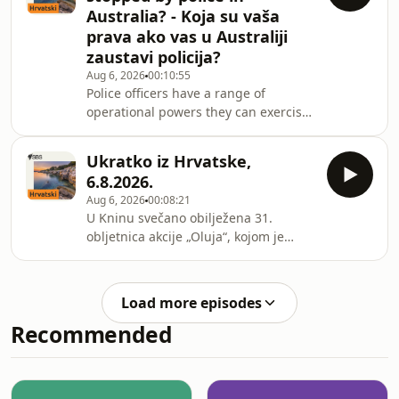
Australia? - Koja su vaša
prava ako vas u Australiji
zaustavi policija?
Aug 6, 2026
00:10:55
Police officers have a range of
operational powers they can exercise
under legislation, including to ask
questions, give ‘move on’ directions
Ukratko iz Hrvatske,
and conduct searches. Here’s what
6.8.2026.
you need to know about your basic
Aug 6, 2026
00:08:21
rights and obligations in a police
U Kninu svečano obilježena 31.
interaction. - Policijske ovlasti u
obljetnica akcije „Oluja“, kojom je
Australiji razlikuju se između država i
slomljena kninska paradržava, a ove
teritorija. No, unatoč tim razlikama,
obljetnice prisjetili su se i drugdje po
postoje zajednička pravila i prava koja
Hrvatskoj. Od Dubrovnika preko Knina
s
Load more episodes
do Zagreba i Slavonije – za cijelu
Recommended
zemlju vrijedi crveno, dakle najviše
upozorenje Državnog
hidrometeorološkog zavoda zbog za
naše prilike ekstremno visokih