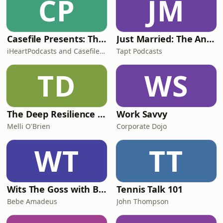
CP
JM
temperatura. Nuklearna elektrana
Krško, u zajedničkom hrvatsko
Casefile Presents: The Easey Street Murders
Just Married: The Anthea Bradshaw Mystery
iHeartPodcasts and Casefile Presents
Tapt Podcasts
TD
WS
The Deep Resilience Podcast
Work Savvy
Melli O'Brien
Corporate Dojo
WT
TT
Wits The Goss with Bebe & Oceanlea Amadeus
Tennis Talk 101
Bebe Amadeus
John Thompson