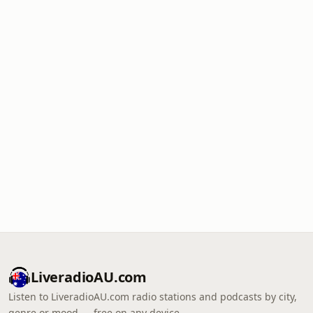
LiveradioAU.com
Listen to LiveradioAU.com radio stations and podcasts by city,
genre or mood — free on any device.