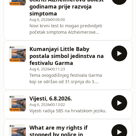
godinama prije razvoja
simptoma
Aug 6, 2026
00:06:00
Novi krvni test bi mogao predvidjeti
početak simptoma Alzheimerove
bolesti godinama unaprijed. Liječnici
kažu da bi to moglo promijeniti živote
Kumanjayi Little Baby
mnogih ljudi. Studija pokazuje da
postala simbol jedinstva na
krvni test može pomoći u
festivalu Garma
identificiranju zdravih ljudi s visokim
Aug 6, 2026
00:11:23
rizikom razvoja Alzheimerove bolesti,
Tema ovogodišnjeg festivala Garma
te detektirati u kojoj mjeri je njihova
koji se održao od 31.srpnja do 3.
bolest napredovala.
kolovoza je bila Bukmak. Na jeziku
Yolngu, taj se izraz odnosi na
Vijesti, 6.8.2026.
jedinstvo i proslavu raznolikosti
Aug 6, 2026
00:13:02
moderne Australije. Tragična smrt
Vijesti radija SBS na hrvatskom jeziku.
petogodišnje djevojčice, Kumanjayi
Little Baby, u travnju je postala
snažan simbol onoga što je moguće
What are my rights if
učiniti kada se zajednica ujedini.
stopped by police in