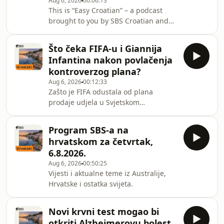
Aug 6, 2026
00:06:13
elektrana Krško, radi manjim
This is “Easy Croatian” – a podcast
kapacitetom. Dunav i Drava na
brought to you by SBS Croatian and
rekordno niskim razinama.
Macquarie University. It’s designed
for anyone who wants to brush up on
Što čeka FIFA-u i Giannija
their Croatian. The stories are
Infantina nakon povlačenja
presented in shorter, simpler
kontroverzog plana?
sentences and delivered at a slower
Aug 6, 2026
00:12:33
pace.
Zašto je FIFA odustala od plana
prodaje udjela u Svjetskom
nogometnom prvenstvu i mogu li
posljedice tog poteza ugroziti
Program SBS-a na
predsjednički mandat Giannija
hrvatskom za četvrtak,
Infantina?
6.8.2026.
Aug 6, 2026
00:50:25
Vijesti i aktualne teme iz Australije,
Hrvatske i ostatka svijeta.
Novi krvni test mogao bi
otkriti Alzheimerovu bolest