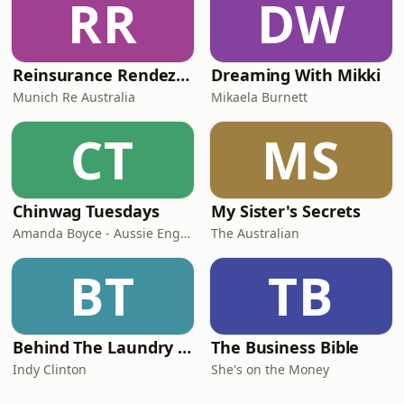
RR
DW
Reinsurance Rendezvous
Dreaming With Mikki
Munich Re Australia
Mikaela Burnett
CT
MS
Chinwag Tuesdays
My Sister's Secrets
Amanda Boyce - Aussie English with Amanda
The Australian
BT
TB
Behind The Laundry Door
The Business Bible
Indy Clinton
She's on the Money