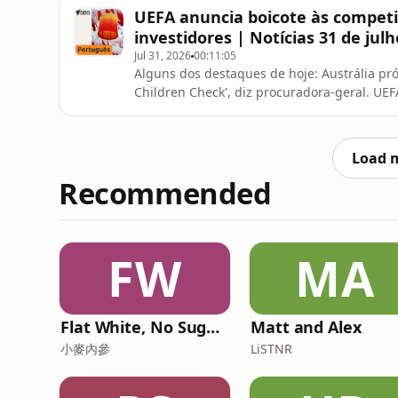
mas sonha com expansão.Com muitas noites vi
UEFA anuncia boicote às competi
Buscariolli e Sid
investidores | Notícias 31 de julh
Jul 31, 2026
00:11:05
Alguns dos destaques de hoje: Austrália pr
Children Check', diz procuradora-geral. UE
Mundo tenha investidores privados. Concaca
No Brasil, STF manda PF investigar Lulinh
de Portugal tem acelera
Load 
Recommended
FW
MA
Flat White, No Sugar 澳洲每日新闻简报
Matt and Alex
小麥內參
LiSTNR