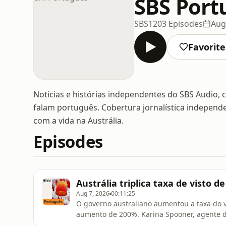
SBS Port
SBS
1203 Episodes
Aug
Favorite
Notícias e histórias independentes do SBS Audio, 
falam português. Cobertura jornalística independe
com a vida na Austrália.
Episodes
Austrália triplica taxa de visto
Aug 7, 2026
00:11:25
O governo australiano aumentou a taxa do v
aumento de 200%. Karina Spooner, agente d
isso afeta residentes permanentes.O govern