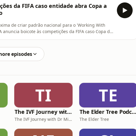
radas e ajuda da inteligência artificial, Alick
ções da FIFA caso entidade abra Copa a
o
óxima de criar padrão nacional para o 'Working With
FA anuncia boicote às competições da FIFA caso Copa do
f também se manifesta contra o plano de Infantino.
a em suposto esquema de corrupção no INSS. Economia
more episodes
TI
TE
The IVF Journey with Dr Michael Chapman
The Elder Tree Podca
The IVF Journey with Dr Michael Chapman
The Elder Tree