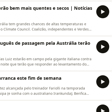
o de 200%. Karina Spooner, agente de imigração na
erão bem mais quentes e secos | Notícias
trália tem grandes chances de altas temperaturas e
 Climate Council. Coalizão, independentes e Verdes
osta de lei para jogos de azar. No Brasil, PF investiga
 brasileiros aos EUA. Em Portugal, Seguro afirma que
rtuguês de passagem pela Austrália terão
as Luiz estarão em campo pela gigante italiana contra
noite que terão que responder ao levantamento do
trália em 11 de agosto, incluindo astros
rão preencher. Saiba como.Francisco Conceição, Arthur,
rranca este fim de semana
stez alcançada pelo treinador Fariolli na temporada
pa (e sonha com o australiano Irankunda); Benfica
nho.Siga a&nbsp;SBS em Português&nbsp;no Facebook,
bsp;Siga a 'SBS Portuguese' no Spotify, Apple