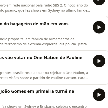
vo em rede nacional pela rádio SBS 2. O noticiário do
 do piseiro, que fez shows em Sydney no último fim de
rancisco Sena Santos fala sobre o início da Liga
 do país. Também falaremos sobre a fábrica de drones
uso do bagageiro de mão em voos |
cêndio proposital em fábrica de armamentos de
e terrorismo de extrema-esquerda, diz polícia. Jetstar
agagem de mão nos compartimentos superiores a partir
desmatamento do tamanho do ACT; maior parte na
ros vão votar no One Nation de Pauline
antes brasileiros a apoiar ou rejeitar o One Nation, a
entes visões sobre o partido de Pauline Hanson. Para
tados, conversamos também com Alexandre Fleck,
e especialista em estudos sociojurídicos e movimentos
iz João Gomes em primeira turnê na
 faz shows em Sydney e Brisbane, celebra o encontro