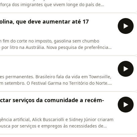
força dos imigrantes que vivem longe do país de
 no site sbs.com.au/portuguese.Siga-nos também nas
facebook com o nome SBS Portuguese.
olina, que deve aumentar até 17
m fim do corte no imposto, gasolina sem chumbo
 por litro na Austrália. Nova pesquisa de preferência
 e da Coalizão. Governo já tem a versão final do
techs que não negociarem com empresas de jornalismo
s permanentes. Brasileiro fala da vida em Townsville,
m setembro. O Festival Garma no Território do Norte.
m carro em Portugal, a presença portuguesa na FLIP
ndo a evitar suícidios nas pontes de Seul, Coreia do
ectar serviços da comunidade a recém-
ncia artificial, Alick Buscariolli e Sidney Júnior criaram
 busca por serviços e empregos às necessidades de
 dos brasileiros no país. Projeto nasce comunitário,