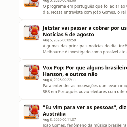
Aug 5, 2026
00:48:00
O programa em português que foi ao ar ao vi
dia. Nossa entrevista com João Gomes, o rei
semana. De Portugal, nosso correspondente F
Portugal, o campeonato nacional de futebol
Jetstar vai passar a cobrar por 
portuguesa que assi
Notícias 5 de agosto
Aug 5, 2026
00:09:59
Algumas das principais notícias do dia: In
Melbourne é investigado como possível ato d
vai passar a cobrar dos passageiros por b
de fevereiro. Em um ano, Queensland tem 
Vox Pop: Por que alguns brasilei
bacia da Barreira de Corais. Gove
Hanson, e outros não
Aug 4, 2026
00:22:11
Para entender as motivações que levam imigr
SBS em Português ouviu eleitores com difer
contextualizar as declarações dos entrevis
professor da Faculdade de Direito da UNSW 
"Eu vim para ver as pessoas", d
sociais.Para entender
Austrália
Aug 3, 2026
00:11:37
João Gomes, fenômeno da música brasileira,