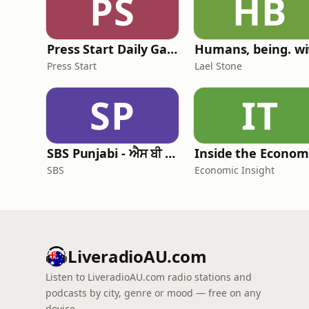
PS
HB
Press Start Daily Gaming News
Press Start
Lael Stone
SP
IT
SBS Punjabi - ਐਸ ਬੀ ਐਸ ਪੰਜਾਬੀ
SBS
Economic Insight
LiveradioAU.com
Listen to LiveradioAU.com radio stations and
podcasts by city, genre or mood — free on any
device.