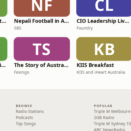
NF
CL
Humans, being. with Lael Stone
Nepali Football in Australia - अस्ट्रेलियामा नेपाली भकुन्डो
CIO Leadership Live: Australia
SBS
Foundry
TS
KB
Inside the Economist’s Mind
The Story of Australia: Indigenous Worlds and Colonial Expansion — Fexingo History
KIIS Breakfast
Fexingo
KIIS and iHeart Australia
BROWSE
POPULAR
Radio Stations
Triple M Melbourn
Podcasts
2GB Radio
Top Songs
Triple M Sydney 10
ABC NewsRadio