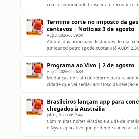
com a comunidade brasileira e reconhece a 
origem.Boletins de notícias e reportagens
redes sociais. Estamos no instagram e no 
Termina corte no imposto da gas
centavos | Notícias 3 de agosto
Aug 3, 2026
00:09:50
Alguns dos principais destaques do dia: co
(unleaded petrol) pode custar até AUD$ 2,30
partidária aponta recuperação do One Nation
projeto de lei que prevê a taxação de big 
Programa ao Vivo | 2 de agosto
australianas. Portugueses es
Aug 2, 2026
00:56:34
Mudanças no visto de retorno para residente
cidade que vai sediar amistoso da seleção e
Também: a morte de uma bebê esquecida nu
de Paraty e como câmeras com IA estão ajuda
Brasileiros lançam app para con
Sul.Mudanças no vist
chegados à Austrália
Jul 31, 2026
00:17:44
Com muitas noites viradas e ajuda da inteligê
o Nyvo, aplicativo que pretende conectar a
imigrantes e de pequenas empresas, a partir