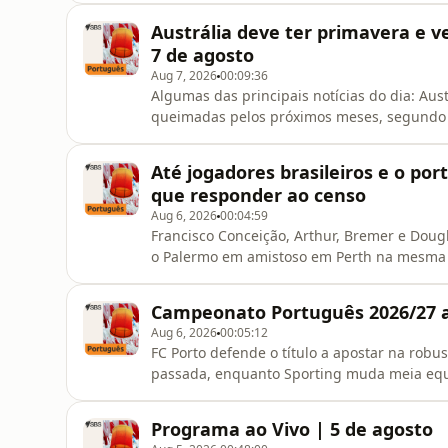
residente, de $490 para $1.475, um aument
Austrália deve ter primavera e v
Austrália, explica o que
7 de agosto
Aug 7, 2026
00:09:36
Algumas das principais notícias do dia: Aus
queimadas pelos próximos meses, segundo o
pressionam Trabalhistas para endurecer prop
agenciadores de imigração ilegal que levam
Até jogadores brasileiros e o po
Estado 'se demitiu'
que responder ao censo
Aug 6, 2026
00:04:59
Francisco Conceição, Arthur, Bremer e Dougl
o Palermo em amistoso em Perth na mesma 
governo do país. Todos que estiverem na Aus
internacionais do esporte e da música, deve
Campeonato Português 2026/27 a
Bremer e Douglas Luiz estarão em
Aug 6, 2026
00:05:12
FC Porto defende o título a apostar na robu
passada, enquanto Sporting muda meia equi
segue a reconstrução defensiva sem Mouri
X,&nbsp;Instagram&nbsp;e&nbsp;You Tube.&n
Programa ao Vivo | 5 de agosto
Podcasts, iHeart Podcasts, PocketCas